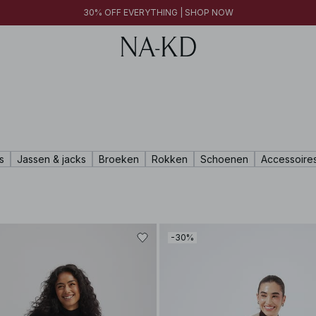
30% OFF EVERYTHING | SHOP NOW
s
Jassen & jacks
Broeken
Rokken
Schoenen
Accessoire
-30%