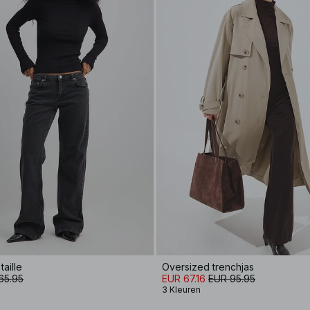
aille
Oversized trenchjas
65.95
EUR 67.16
EUR 95.95
3 Kleuren