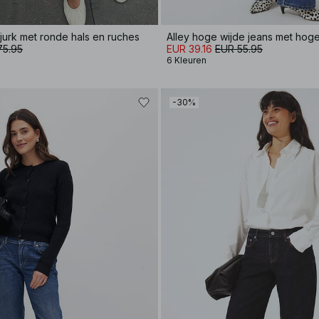
jurk met ronde hals en ruches
Alley hoge wijde jeans met hoge 
75.95
EUR 39.16
EUR 55.95
6 Kleuren
-30%