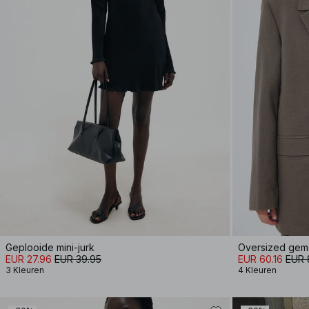
Geplooide mini-jurk
Oversized gem
EUR 27.96
EUR 39.95
EUR 60.16
EUR 
3 Kleuren
4 Kleuren