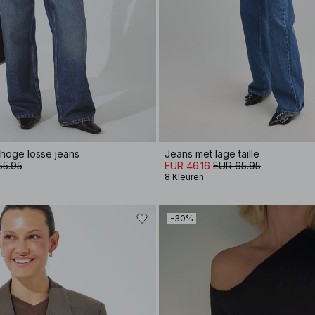
fhoge losse jeans
Jeans met lage taille
55.95
EUR 46.16
EUR 65.95
8 Kleuren
-30%