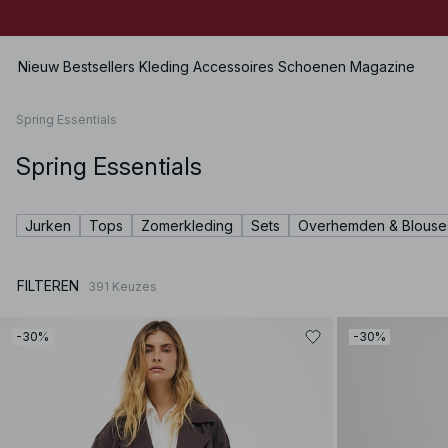
Nieuw
Bestsellers
Kleding
Accessoires
Schoenen
Magazine
Spring Essentials
Spring Essentials
Alles bekijken
Alles bekijken
Alles bekijken
Shorts
Jurken
Tassen
Platte Schoenen
Zwemkleding
Jurken
Tops
Zomerkleding
Sets
Overhemden & Blouse
Tops
Sieraden
Hakken
Lingerie
Truien
Zonnebrillen
Leren schoenen
Sets
FILTEREN
391
Keuzes
Overhemden & Blouses
Riemen
Boots
Premium Selection
Jassen & Jacks
Sjaals
Binnenkort beschikbaar
-30%
-30%
Blazers
Hoeden & Petten
Speciale prijzen
Broeken
Haaraccessoires
Jeans
Handschoenen
Rokken