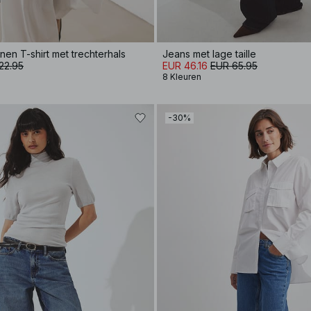
en T-shirt met trechterhals
Jeans met lage taille
22.95
EUR 46.16
EUR 65.95
8 Kleuren
-30%