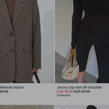
êleerde blazer
Jersey top met off-shoulder
85.95
EUR 16.06
EUR 22.95
5 Kleuren