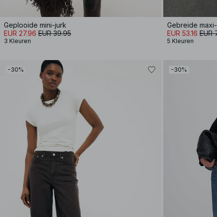
Geplooide mini-jurk
Gebreide maxi-
EUR 27.96
EUR 39.95
EUR 53.16
EUR 
3 Kleuren
5 Kleuren
-30%
-30%