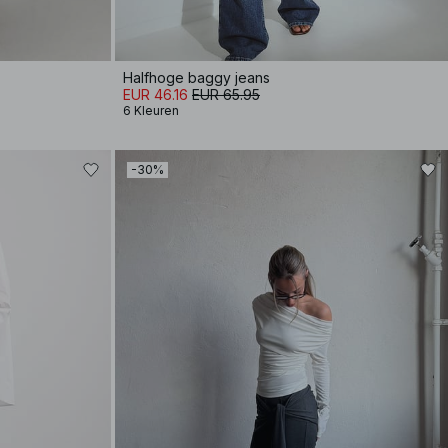
Halfhoge baggy jeans
EUR 46.16
EUR 65.95
6 Kleuren
-30%