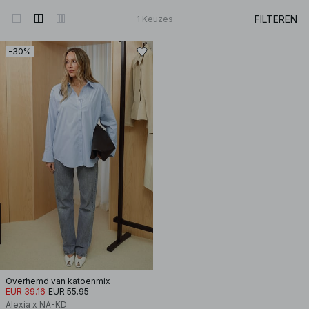
FILTEREN
1
Keuzes
-30%
Overhemd van katoenmix
EUR 39.16
EUR 55.95
Alexia x NA-KD