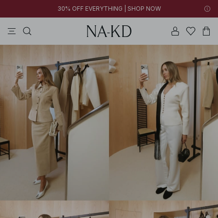
30% OFF EVERYTHING | SHOP NOW
jurken
broeken
tops
kleding
diepbruine