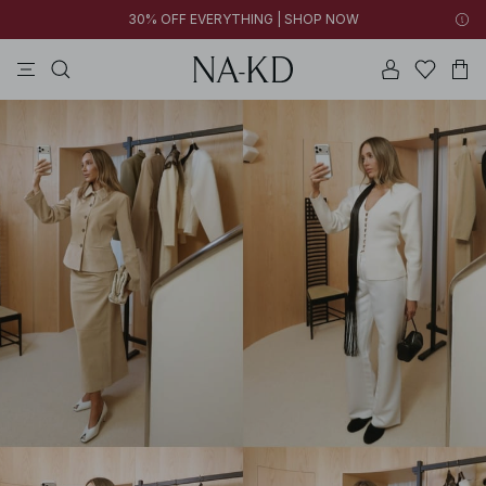
30% OFF EVERYTHING | SHOP NOW
jurken
broeken
tops
kleding
zwarte