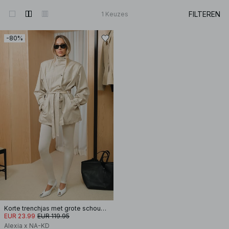
FILTEREN
1
Keuzes
-80%
Korte trenchjas met grote schoudervullingen
EUR 23.99
EUR 119.95
Alexia x NA-KD