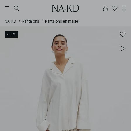
pantalons
tops
robes
noirs
marron
NA-KD
/
Pantalons
/
Pantalons en maille
-80%