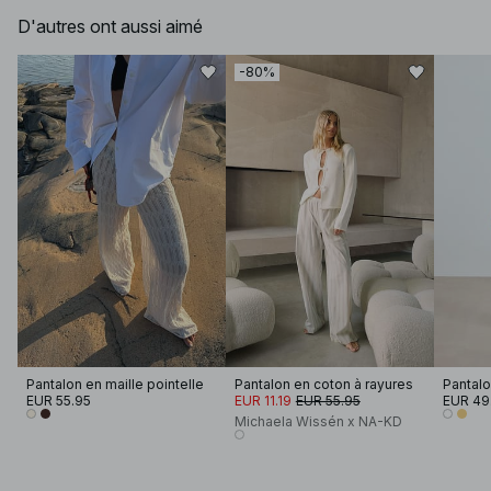
D'autres ont aussi aimé
-80%
Pantalon en maille pointelle
Pantalon en coton à rayures
EUR 55.95
EUR 11.19
EUR 55.95
EUR 49
Michaela Wissén x NA-KD