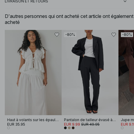
LIVRAISON ET RETOURS
D'autres personnes qui ont acheté cet article ont également
acheté
-80%
-80%
Haut à volants sur les épaules
Pantalon de tailleur évasé à taille mi-haute
EUR 35.95
EUR 9.99
EUR 49.95
EUR 9.1