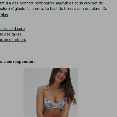
ant. Il a des bonnets rembourrés amovibles et un crochet de
eture réglable à l'arrière. Le haut de bikini a une doublure. Ce
 de bikini est disponible en fleuri.
 plus
e article
:
1100-010763-9669
erials and care
e des tailles
aison et retours
icle correspondant