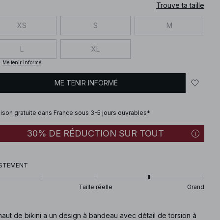
Trouve ta taille
XS
S
M
L
XL
Me tenir informé
ME TENIR INFORMÉ
aison gratuite dans France sous 3-5 jours ouvrables*
30% DE RÉDUCTION SUR TOUT
STEMENT
Taille réelle
Grand
aut de bikini a un design à bandeau avec détail de torsion à