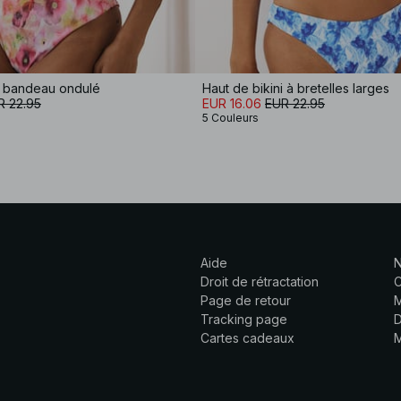
i bandeau ondulé
Haut de bikini à bretelles larges
R 22.95
EUR 16.06
EUR 22.95
5 Couleurs
Aide
N
Droit de rétractation
C
Page de retour
M
Tracking page
D
Cartes cadeaux