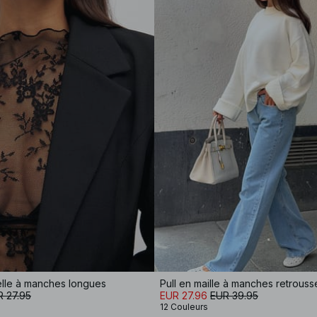
elle à manches longues
Pull en maille à manches retrous
 27.95
EUR 27.96
EUR 39.95
12 Couleurs