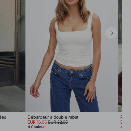
M
L
XL
sées
Débardeur à double rabat
Robe 
EUR 16.06
EUR 22.95
EUR 
4 Couleurs
4 Cou