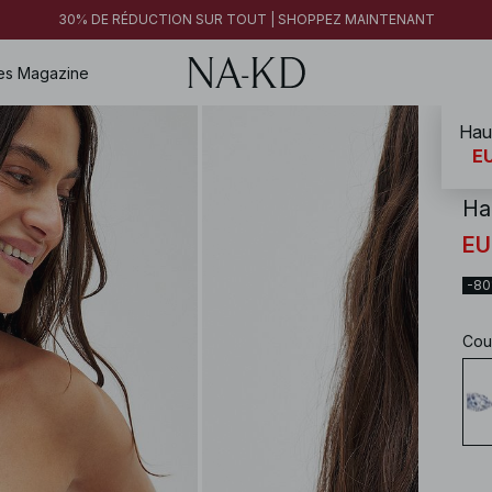
30% DE RÉDUCTION SUR TOUT | SHOPPEZ MAINTENANT
es
Magazine
Hau
NA-
EU
Ha
EU
-8
Cou