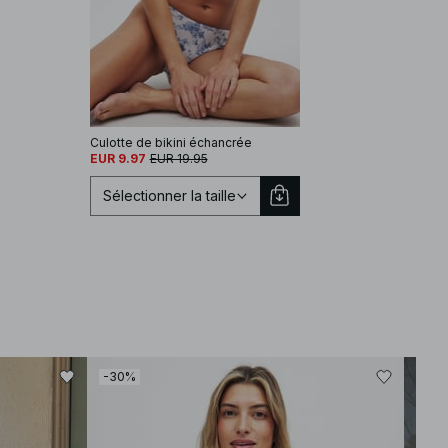
Culotte de bikini échancrée
EUR 9.97
EUR 19.95
Sélectionner la taille
Sélectionnez une taille
-30%
-30
XS
S