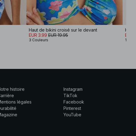
Haut de bikini croisé sur le devant
EUR 3.99
EUR 19.95
EUR 
3 Couleurs
12 Co
otre histoire
Instagram
arrière
TikTok
entions légales
Facebook
urabilité
Pinterest
Magazine
YouTube