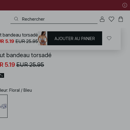
t bandeau torsadé
AJOUTER AU PANIER
KD
/
Maillots de bain
/
Bikinis
/
Mix & match
R 5.19
EUR 25.95
ut bandeau torsadé
R 5.19
EUR 25.95
0%
leur
:
Floral / Bleu