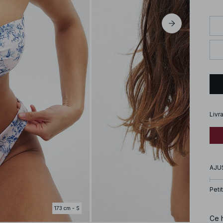
Livr
AJU
Petit
173 cm - S
Ce h