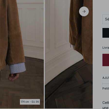
Sé
Livr
AJU
Petit
174 cm - EU 36
Cett
une 