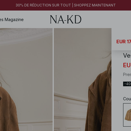
30% DE RÉDUCTION SUR TOUT | SHOPPEZ MAINTENANT
es
Magazine
NA-
EUR 1
Ve
EU
Pre
-4
Cou