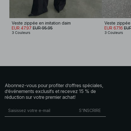
Veste zippée en imitation daim
Veste zippée 
EUR 47.97
EUR 95.95
EUR 67.16
EUR
3 Couleurs
3 Couleurs
Abonnez-vous pour profiter d’offres spéciales,
d’événements exclusifs et recevez 15 % de
réduction sur votre premier achat!
S'INSCRIRE