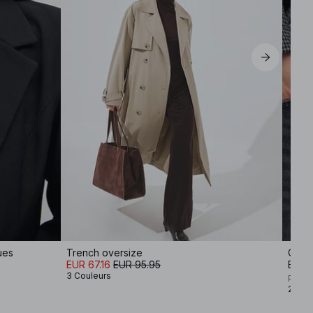
ues
Trench oversize
Ceint
EUR 67.16
EUR 95.95
EUR 
3 Couleurs
Premi
2 Cou