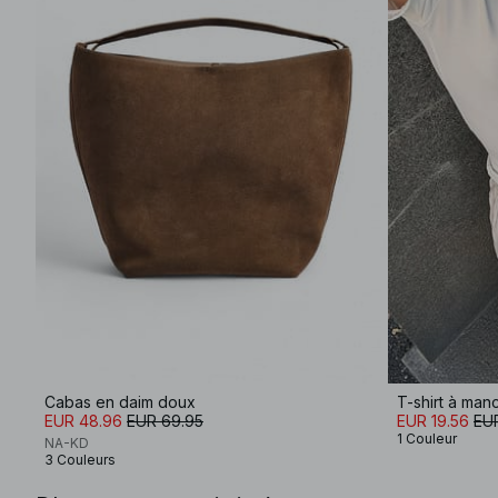
Cabas en daim doux
T-shirt à man
EUR 48.96
EUR 69.95
EUR 19.56
EUR
1 Couleur
NA-KD
3 Couleurs