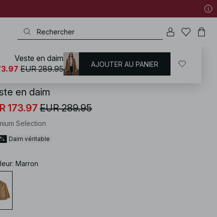
Veste en daim
AJOUTER AU PANIER
KD
/
Qualité premium
/
Cuir véritable
73.97
EUR 289.95
ste en daim
R 173.97
EUR 289.95
mium Selection
0%
Daim véritable
leur
:
Marron