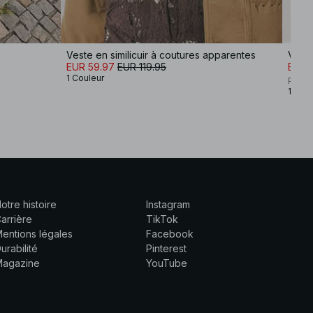
Veste en similicuir à coutures apparentes
Vest
EUR 59.97
EUR 119.95
EUR 1
1 Couleur
Premi
1 Coul
otre histoire
Instagram
arrière
TikTok
entions légales
Facebook
urabilité
Pinterest
Magazine
YouTube