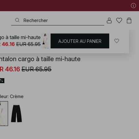
o à taille mi-haute
AJOUTER AU PANIER
KD
/
Pantalons
/
Pantalon cargo
 46.16
EUR 65.95
talon cargo à taille mi-haute
R 46.16
EUR 65.95
0%
leur
:
Crème