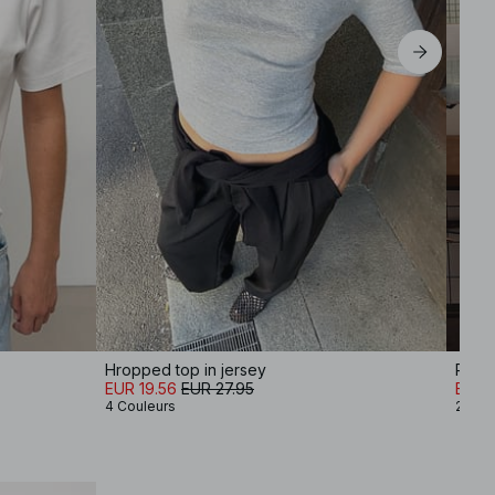
Hropped top in jersey
Panta
EUR 19.56
EUR 27.95
EUR 
4 Couleurs
2 Cou