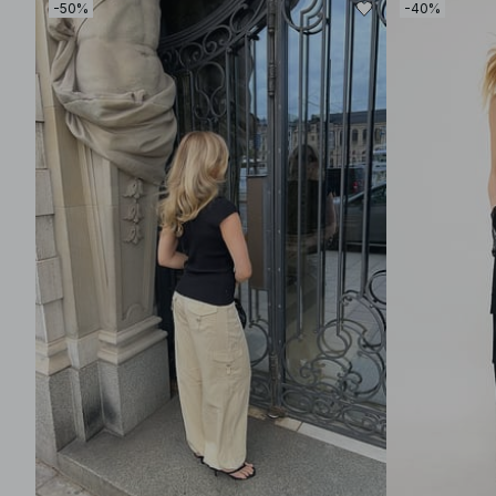
-50%
-40%