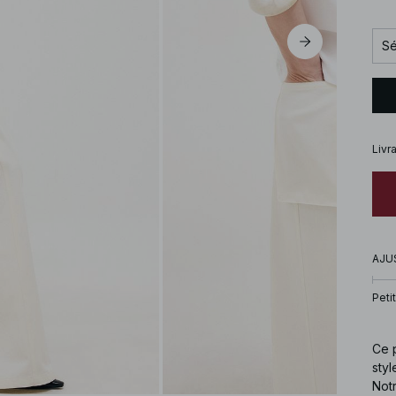
Sé
Livr
AJU
Petit
Ce p
styl
Not