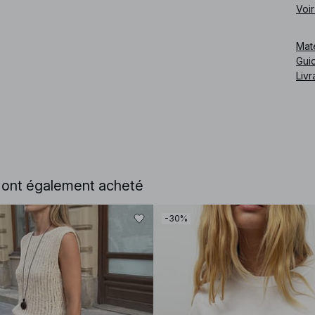
écla
Voir
Cod
Mat
Guid
Livr
e ont également acheté
-30%