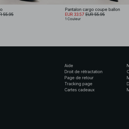
go
Pantalon cargo coupe ballon
R 55.95
EUR 33.57
EUR 55.95
1 Couleur
Aide
N
Droit de rétractation
C
Page de retour
M
Tracking page
D
Cartes cadeaux