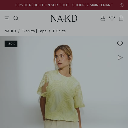
30% DE RÉDUCTION SUR TOUT | SHOPPEZ MAINTENANT
pantalons
tops
robes
noirs
marron
NA-KD
/
T-shirts | Tops
/
T-Shirts
-80%