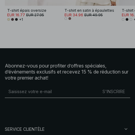
T-shirt épais oversize
T-shirt en satin à épaulettes
EUR 16.77
EUR 27.95
EUR 34.96
EUR 49.95
EUR 16
+1
Abonnez-vous pour profiter d’offres spéciales,
d’événements exclusifs et recevez 15 % de réduction sur
votre premier achat!
S'INSCRIRE
SERVICE CLIENTÈLE