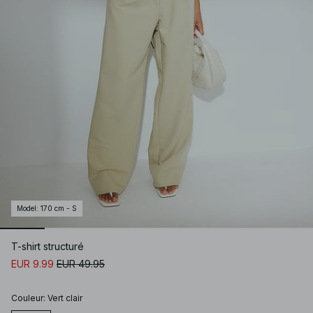
Model
:
170 cm - S
T-shirt structuré
EUR 9.99
EUR 49.95
Couleur
:
Vert clair