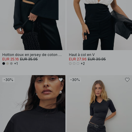
Hotton doux en jersey de coton à manches larges
Haut à col en V
EUR 25.16
EUR 35.95
EUR 27.96
EUR 39.95
+1
+2
-30%
-30%