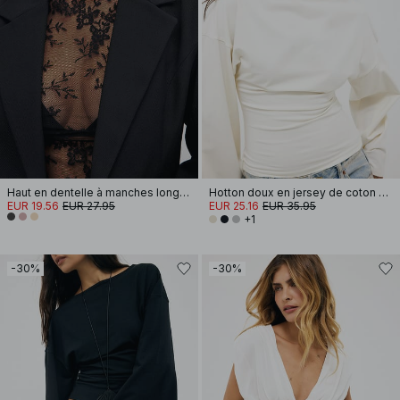
Haut en dentelle à manches longues
Hotton doux en jersey de coton à manches larges
EUR 19.56
EUR 27.95
EUR 25.16
EUR 35.95
+1
-30%
-30%