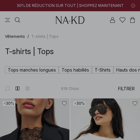
30% DE RÉDUCTION SUR TOUT | SHOPPEZ MAINTENANT
pantalons
tops
robes
noirs
marron
Vêtements
/
T-shirts | Tops
T-shirts | Tops
Tops manches longues
Tops habillés
T-Shirts
Hauts dos 
FILTRER
919
Choix
-30%
-30%