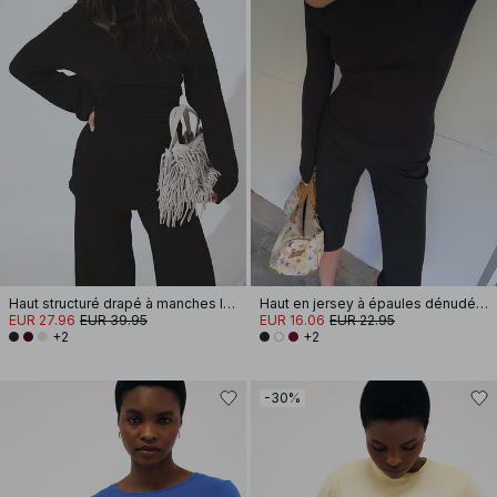
Haut structuré drapé à manches longues
Haut en jersey à épaules dénudées
EUR 27.96
EUR 39.95
EUR 16.06
EUR 22.95
+2
+2
-30%