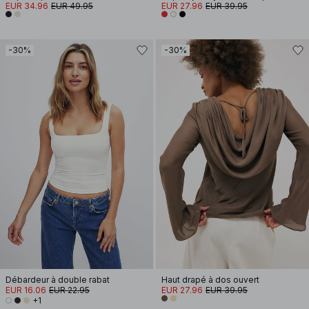
EUR 34.96
EUR 49.95
EUR 27.96
EUR 39.95
-30%
-30%
Débardeur à double rabat
Haut drapé à dos ouvert
EUR 16.06
EUR 22.95
EUR 27.96
EUR 39.95
+1