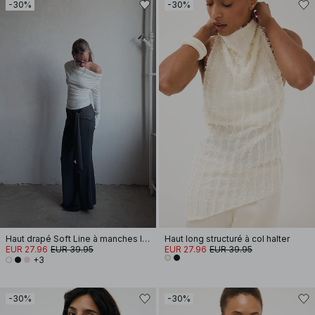
-30%
-30%
Haut drapé Soft Line à manches longues
Haut long structuré à col halter
EUR 27.96
EUR 39.95
EUR 27.96
EUR 39.95
+3
-30%
-30%