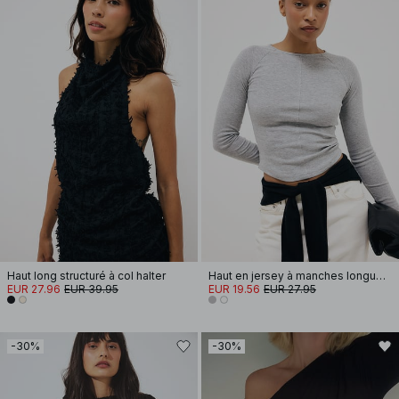
Haut long structuré à col halter
Haut en jersey à manches longues avec ourlet arrondi
EUR 27.96
EUR 39.95
EUR 19.56
EUR 27.95
-30%
-30%