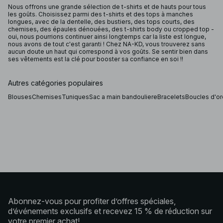
Nous offrons une grande sélection de t-shirts et de hauts pour tous
les goûts. Choisissez parmi des t-shirts et des tops à manches
longues, avec de la dentelle, des bustiers, des tops courts, des
chemises, des épaules dénouées, des t-shirts body ou cropped top -
oui, nous pourrions continuer ainsi longtemps car la liste est longue,
nous avons de tout c'est garanti ! Chez NA-KD, vous trouverez sans
aucun doute un haut qui correspond à vos goûts. Se sentir bien dans
ses vêtements est la clé pour booster sa confiance en soi !!
Autres catégories populaires
Blouses
Chemises
Tuniques
Sac a main bandouliere
Bracelets
Boucles d'or
Abonnez-vous pour profiter d’offres spéciales,
d’événements exclusifs et recevez 15 % de réduction sur
votre premier achat!