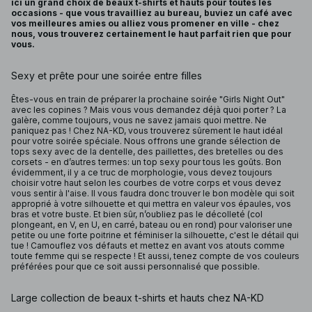
ici un grand choix de beaux t-shirts et hauts pour toutes les
occasions - que vous travailliez au bureau, buviez un café avec
vos meilleures amies ou alliez vous promener en ville - chez
nous, vous trouverez certainement le haut parfait rien que pour
vous.
Sexy et prête pour une soirée entre filles
Êtes-vous en train de préparer la prochaine soirée "Girls Night Out"
avec les copines ? Mais vous vous demandez déjà quoi porter ? La
galère, comme toujours, vous ne savez jamais quoi mettre. Ne
paniquez pas ! Chez NA-KD, vous trouverez sûrement le haut idéal
pour votre soirée spéciale. Nous offrons une grande sélection de
tops sexy avec de la dentelle, des paillettes, des bretelles ou des
corsets - en d’autres termes: un top sexy pour tous les goûts. Bon
évidemment, il y a ce truc de morphologie, vous devez toujours
choisir votre haut selon les courbes de votre corps et vous devez
vous sentir à l'aise. Il vous faudra donc trouver le bon modèle qui soit
approprié à votre silhouette et qui mettra en valeur vos épaules, vos
bras et votre buste. Et bien sûr, n’oubliez pas le décolleté (col
plongeant, en V, en U, en carré, bateau ou en rond) pour valoriser une
petite ou une forte poitrine et féminiser la silhouette, c'est le détail qui
tue ! Camouflez vos défauts et mettez en avant vos atouts comme
toute femme qui se respecte ! Et aussi, tenez compte de vos couleurs
préférées pour que ce soit aussi personnalisé que possible.
Large collection de beaux t-shirts et hauts chez NA-KD