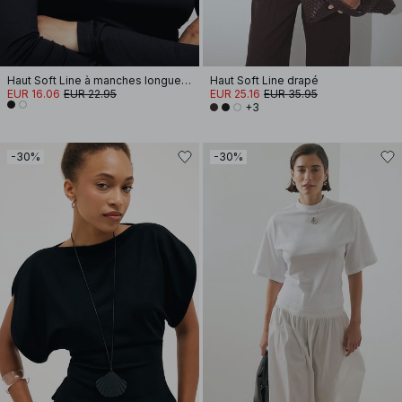
Haut Soft Line à manches longues et col cheminée
Haut Soft Line drapé
EUR 16.06
EUR 22.95
EUR 25.16
EUR 35.95
+3
-30%
-30%