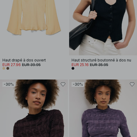
Haut drapé à dos ouvert
Haut structuré boutonné à dos nu
EUR 27.96
EUR 39.95
EUR 25.16
EUR 35.95
-30%
-30%