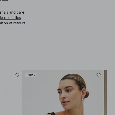
e article
:
1100-014011-0002
erials and care
e des tailles
aison et retours
-30%
-30