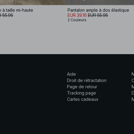
 à taille mi-haute
Pantalon ample à dos élastique
 55.95
EUR 39.16
EUR 55.95
2 Couleurs
Aide
N
Droit de rétractation
C
Page de retour
M
Tracking page
D
Cartes cadeaux