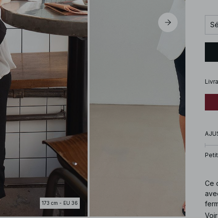
Sé
Livr
AJU
Petit
Ce c
avec
ferm
173 cm - EU 36
Voir