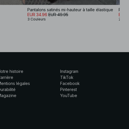
Pantalons satinés mi-hauteur à taille élastique
Panta
EUR 34.96
EUR 49.95
EUR 3
3 Couleurs
2 Cou
otre histoire
Instagram
arrière
TikTok
entions légales
Facebook
urabilité
Pinterest
Magazine
YouTube