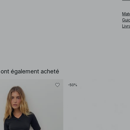
Cod
Mat
Guid
Livr
e ont également acheté
-50%