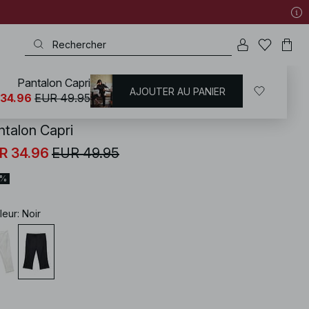
Pantalon Capri
AJOUTER AU PANIER
KD
/
Pantalons
/
Pantalons cropped
 34.96
EUR 49.95
ntalon Capri
R 34.96
EUR 49.95
0%
leur
:
Noir