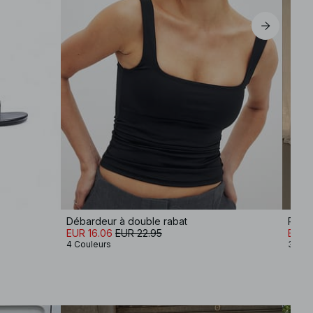
Débardeur à double rabat
EUR 16.06
EUR 22.95
EUR 
4 Couleurs
3 Cou