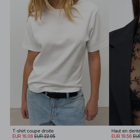
T-shirt coupe droite
Haut en dent
EUR 16.06
EUR 22.95
EUR 19.56
EUR