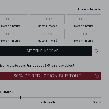
Trouve ta taille
EU 36
EU 37
EU 38
Me tenir informé
Me tenir informé
Me tenir informé
EU 39
EU 40
EU 41
Me tenir informé
Me tenir informé
Me tenir informé
ME TENIR INFORMÉ
aison gratuite dans France sous 3-5 jours ouvrables*
30% DE RÉDUCTION SUR TOUT
STEMENT
Taille réelle
Grand