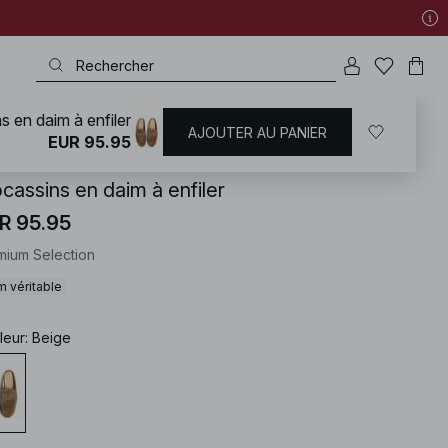
 en daim à enfiler
AJOUTER AU PANIER
KD
/
Chaussures
/
Chaussures Plates
/
Mocassins
EUR 95.95
cassins en daim à enfiler
R 95.95
mium Selection
m véritable
leur
:
Beige