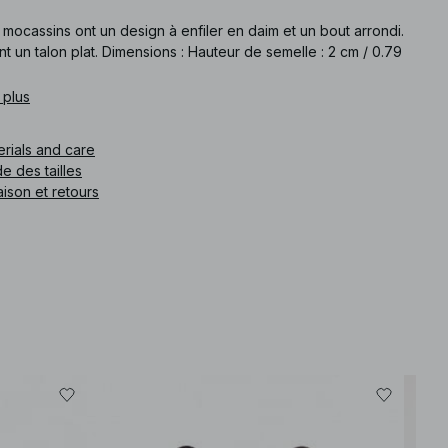
mocassins ont un design à enfiler en daim et un bout arrondi.
ont un talon plat. Dimensions : Hauteur de semelle : 2 cm / 0.79
 plus
e article
:
1100-012907-0005
erials and care
e des tailles
aison et retours
-30