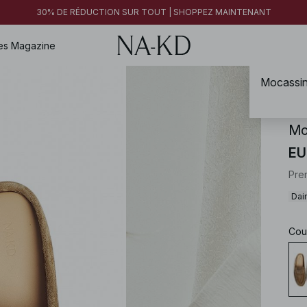
30% DE RÉDUCTION SUR TOUT | SHOPPEZ MAINTENANT
es
Magazine
Mocassins
NA-
Mo
EU
Pre
Dai
Cou