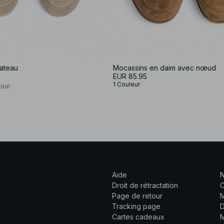
ateau
Mocassins en daim avec nœud
EUR 85.95
1 Couleur
tion
Aide
N
Droit de rétractation
C
Page de retour
M
Tracking page
D
Cartes cadeaux