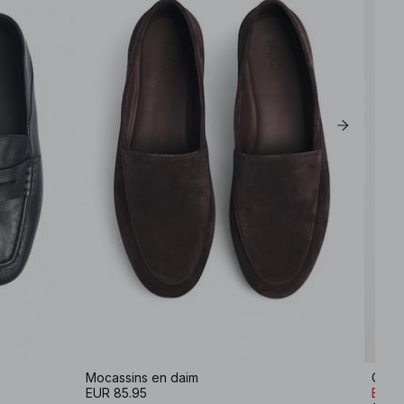
Mocassins en daim
Culot
EUR 85.95
EUR 