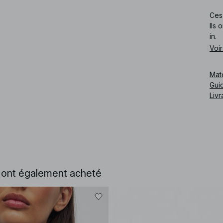
Ces 
Ils 
in.
Voir
Cod
Mat
Guid
Livr
e ont également acheté