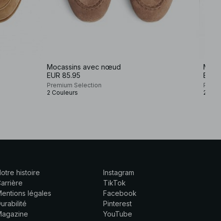
Mocassins avec nœud
Mocas
EUR 85.95
EUR 
Premium Selection
Premi
2 Couleurs
2 Cou
otre histoire
Instagram
arrière
TikTok
entions légales
Facebook
urabilité
Pinterest
Magazine
YouTube