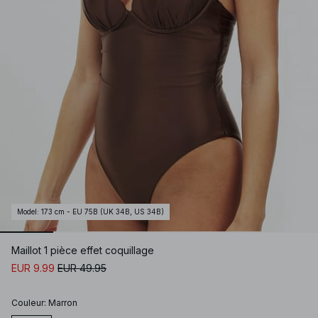
Model
:
173 cm - EU 75B (UK 34B, US 34B)
Maillot 1 pièce effet coquillage
EUR 9.99
EUR 49.95
Couleur
:
Marron