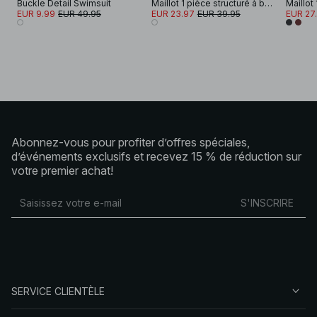
Buckle Detail Swimsuit
Maillot 1 pièce structuré à bretelles larges
EUR 9.99
EUR 49.95
EUR 23.97
EUR 39.95
EUR 27
Abonnez-vous pour profiter d’offres spéciales,
d’événements exclusifs et recevez 15 % de réduction sur
votre premier achat!
S'INSCRIRE
SERVICE CLIENTÈLE