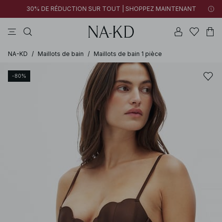
30% DE RÉDUCTION SUR TOUT | SHOPPEZ MAINTENANT
pantalons
tops
robes
noirs
marron
NA-KD
/
Maillots de bain
/
Maillots de bain 1 pièce
-80%