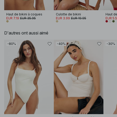
Haut de bikini à coques
Culotte de bikini
EUR 7.19
EUR 35.95
EUR 3.99
EUR 19.95
EUR 5.
D'autres ont aussi aimé
-80%
-40%
-30%