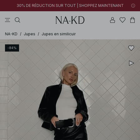
30% DE RÉDUCTION SUR TOUT | SHOPPEZ MAINTENANT
pantalons
tops
robes
noirs
marron
NA-KD
/
Jupes
/
Jupes en similicuir
-84%