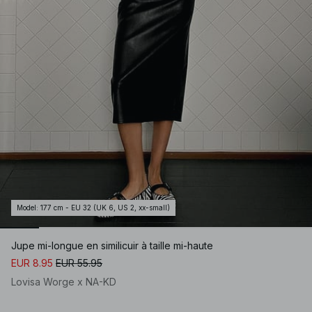
Model
:
177 cm - EU 32 (UK 6, US 2, xx-small)
Jupe mi-longue en similicuir à taille mi-haute
EUR 8.95
EUR 55.95
Lovisa Worge x NA-KD