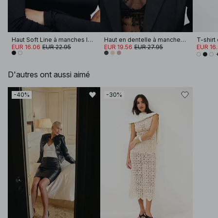
Haut Soft Line à manches longues et col cheminée
Haut en dentelle à manches longues
EUR 16.06
EUR 22.95
EUR 19.56
EUR 27.95
EUR 16
D'autres ont aussi aimé
-40%
-30%