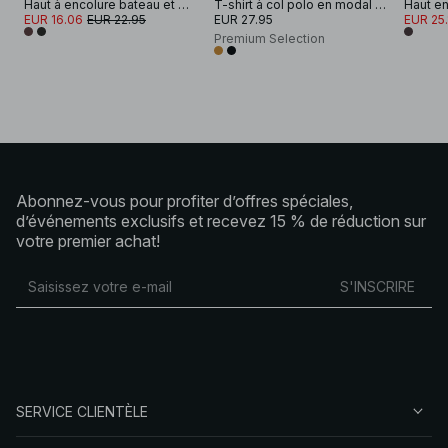
Haut à encolure bateau et manches longues
T-shirt à col polo en modal à manches longues
EUR 16.06
EUR 22.95
EUR 27.95
EUR 25.
Premium Selection
Abonnez-vous pour profiter d’offres spéciales,
d’événements exclusifs et recevez 15 % de réduction sur
votre premier achat!
S'INSCRIRE
SERVICE CLIENTÈLE