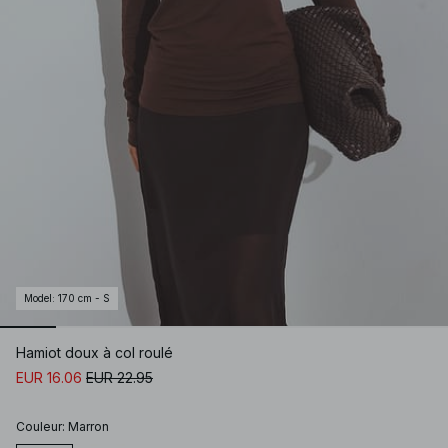
Model
:
170 cm - S
Hamiot doux à col roulé
EUR 16.06
EUR 22.95
Couleur
:
Marron