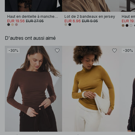
Haut en dentelle à manches longues
Lot de 2 bandeaux en jersey
EUR 19.56
EUR 27.95
EUR 6.96
EUR 9.95
EUR 19
D'autres ont aussi aimé
-30%
-30%