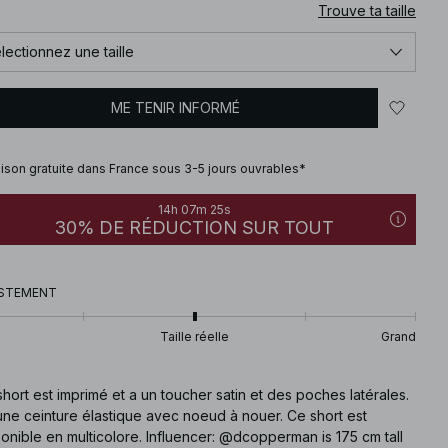
Trouve ta taille
lectionnez une taille
ME TENIR INFORMÉ
aison gratuite dans France sous 3-5 jours ouvrables*
14h 07m 24s
30% DE RÉDUCTION SUR TOUT
STEMENT
Taille réelle
Grand
hort est imprimé et a un toucher satin et des poches latérales.
 une ceinture élastique avec noeud à nouer. Ce short est
onible en multicolore. Influencer: @dcopperman is 175 cm tall