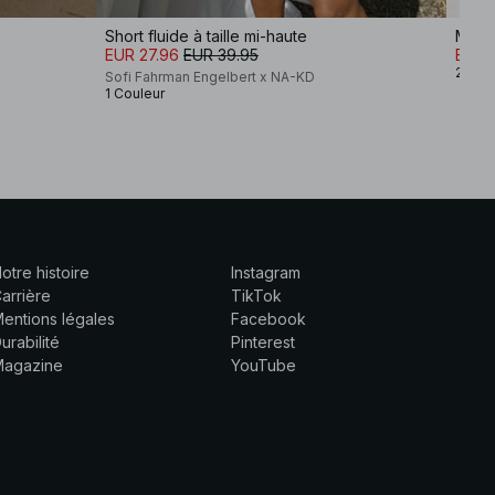
Short fluide à taille mi-haute
Mini 
EUR 27.96
EUR 39.95
EUR 3
2 Cou
Sofi Fahrman Engelbert x NA-KD
1 Couleur
otre histoire
Instagram
arrière
TikTok
entions légales
Facebook
urabilité
Pinterest
Magazine
YouTube