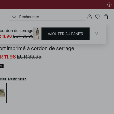
 cordon de serrage
AJOUTER AU PANIER
KD
/
Tenues d'été
 11.98
EUR 39.95
ort imprimé à cordon de serrage
R 11.98
EUR 39.95
0%
leur
:
Multicolore