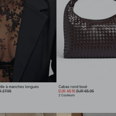
elle à manches longues
Cabas rond tissé
 27.95
EUR 46.16
EUR 65.95
2 Couleurs