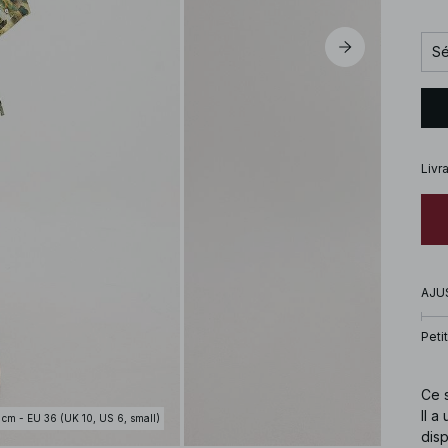
Sé
Livr
AJU
Petit
Ce s
Il a
 cm - EU 36 (UK 10, US 6, small)
disp