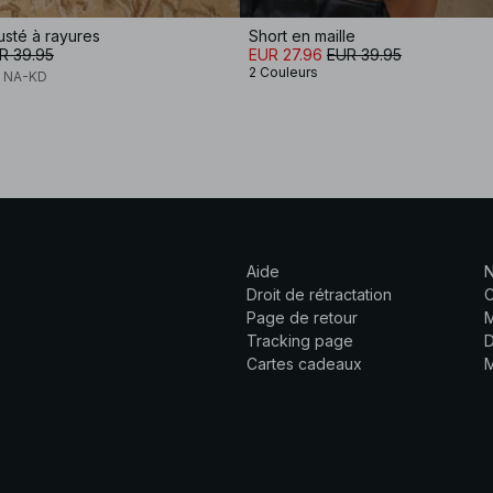
usté à rayures
Short en maille
R 39.95
EUR 27.96
EUR 39.95
2 Couleurs
x NA-KD
Aide
N
Droit de rétractation
C
Page de retour
M
Tracking page
D
Cartes cadeaux