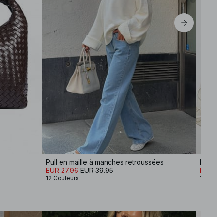
Pull en maille à manches retroussées
Blou
EUR 27.96
EUR 39.95
EUR 3
12 Couleurs
1 Coul