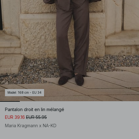
Model
:
168 cm - EU 34
Pantalon droit en lin mélangé
EUR 39.16
EUR 55.95
Maria Kragmann x NA-KD