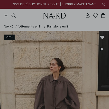
30% DE RÉDUCTION SUR TOUT | SHOPPEZ MAINTENANT
pantalons
tops
robes
noirs
marron
NA-KD
/
Vêtements en lin
/
Pantalons en lin
-30%