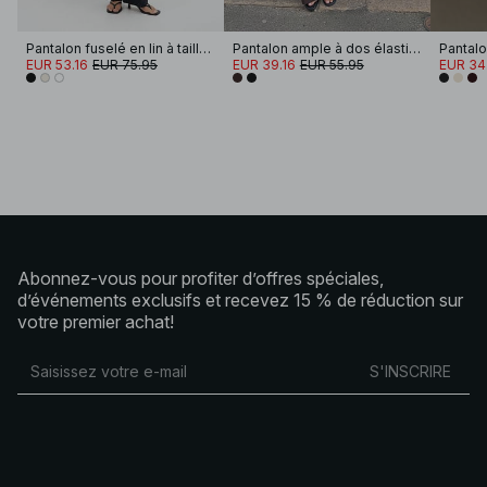
Pantalon fuselé en lin à taille mi-haute
Pantalon ample à dos élastique
EUR 53.16
EUR 75.95
EUR 39.16
EUR 55.95
EUR 34
Abonnez-vous pour profiter d’offres spéciales,
d’événements exclusifs et recevez 15 % de réduction sur
votre premier achat!
S'INSCRIRE