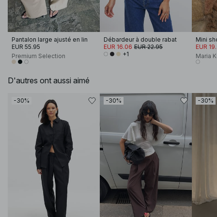
Pantalon large ajusté en lin
Débardeur à double rabat
Mini sh
EUR 55.95
EUR 16.06
EUR 22.95
EUR 19
+1
Premium Selection
Maria 
D'autres ont aussi aimé
-30%
-30%
-30%