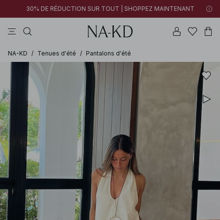
30% DE RÉDUCTION SUR TOUT | SHOPPEZ MAINTENANT
pantalons
tops
robes
noirs
marron
NA-KD
/
Tenues d'été
/
Pantalons d'été