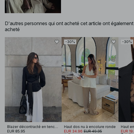
D'autres personnes qui ont acheté cet article ont également
acheté
-30%
-30%
Blazer décontracté en tencel mélangé
Haut dos nu à encolure ronde
EUR 85.95
EUR 34.96
EUR 49.95
EUR 19