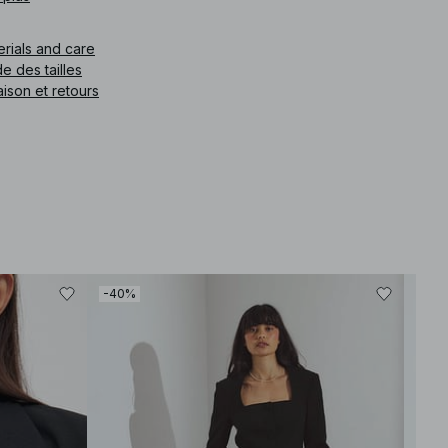
ris foncé.
erials and care
e article
:
1594-000705-0366
e des tailles
aison et retours
-40%
-80