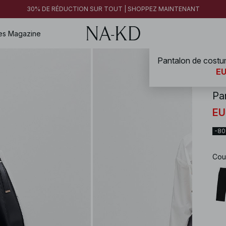
30% DE RÉDUCTION SUR TOUT | SHOPPEZ MAINTENANT
es
Magazine
NA-
EU
Pa
EU
-8
Cou