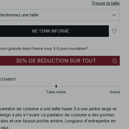
Trouve ta taille
lectionnez une taille
ME TENIR INFORMÉ
aison gratuite dans France sous 3-5 jours ouvrables*
30% DE RÉDUCTION SUR TOUT
STEMENT
Taille réelle
Grand
antalon de costume a une taille haute. Il a une jambe large et
esign à plis à l'avant. Le pantalon de costume a des poches
érales et une fausse poche arrière. Longueur d'entrejambe en
le 36 : 81 cm / 31.88 in. Ce pantalon de costume est disponible
 plus