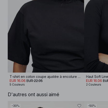
T-shirt en coton coupe ajustée à encolure cheminée
EUR 16.06
EUR 22.95
EUR 16.06
EU
5 Couleurs
2 Couleurs
D'autres ont aussi aimé
-30%
-50%