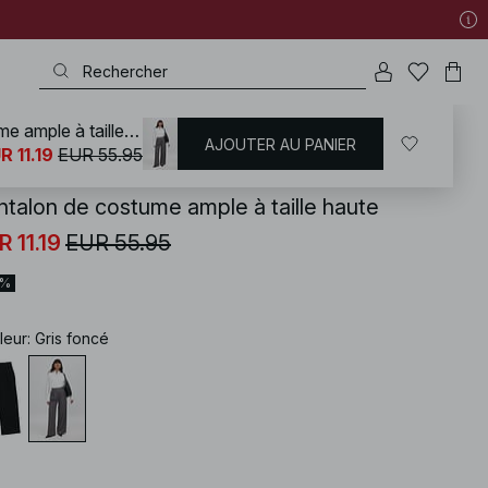
Pantalon de costume ample à taille haute
AJOUTER AU PANIER
KD
/
Pantalons
/
Pantalons à taille haut
R 11.19
EUR 55.95
ntalon de costume ample à taille haute
R 11.19
EUR 55.95
0%
leur
:
Gris foncé