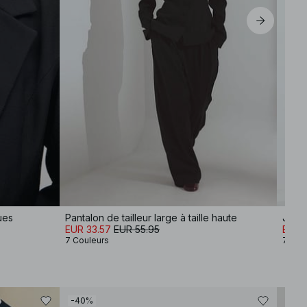
ues
Pantalon de tailleur large à taille haute
Jean 
EUR 33.57
EUR 55.95
EUR 1
7 Couleurs
7 Cou
-40%
-80