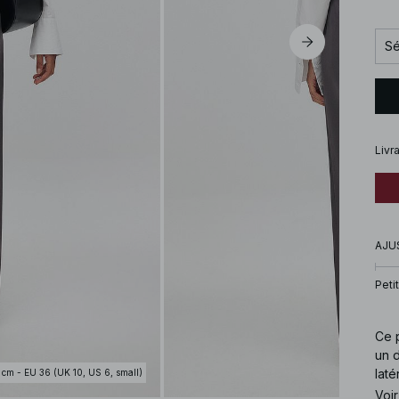
Sé
Livr
AJU
Petit
Ce p
un d
lat
 cm - EU 36 (UK 10, US 6, small)
tail
Voir