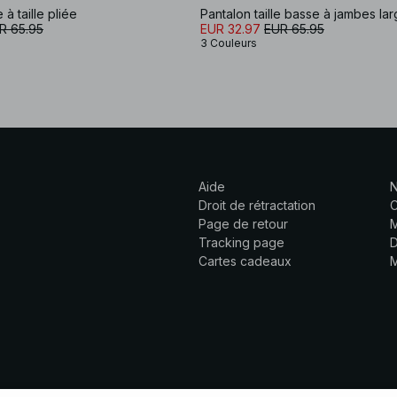
 à taille pliée
Pantalon taille basse à jambes la
R 65.95
EUR 32.97
EUR 65.95
3 Couleurs
Aide
N
Droit de rétractation
C
Page de retour
M
Tracking page
D
Cartes cadeaux