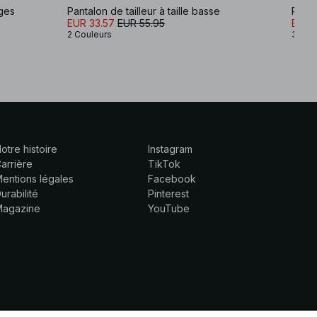
rges
Pantalon de tailleur à taille basse
Panta
EUR 33.57
EUR 55.95
EUR 1
2 Couleurs
3 Cou
otre histoire
Instagram
arrière
TikTok
entions légales
Facebook
urabilité
Pinterest
Magazine
YouTube