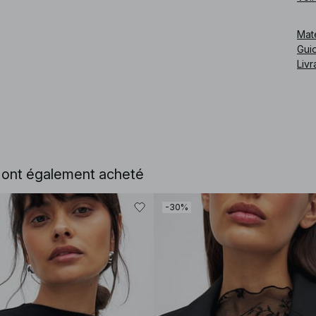
en g
Mat
Cod
Guid
Livr
e ont également acheté
-30%