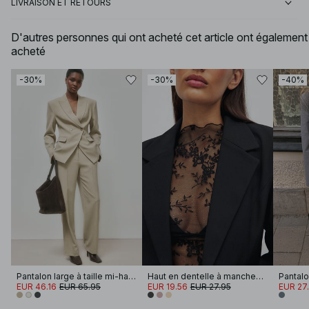
LIVRAISON ET RETOURS
D'autres personnes qui ont acheté cet article ont également
acheté
-30%
-30%
-40%
Pantalon large à taille mi-haute
Haut en dentelle à manches longues
EUR 46.16
EUR 65.95
EUR 19.56
EUR 27.95
EUR 27