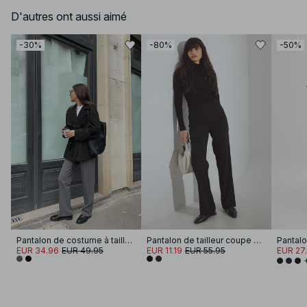
D'autres ont aussi aimé
-30%
-80%
-50%
Pantalon de costume à taille mi-haute
Pantalon de tailleur coupe droite
EUR 34.96
EUR 49.95
EUR 11.19
EUR 55.95
EUR 27