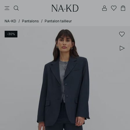
pantalons
tops
robes
noirs
marron
NA-KD
/
Pantalons
/
Pantalon tailleur
-30%