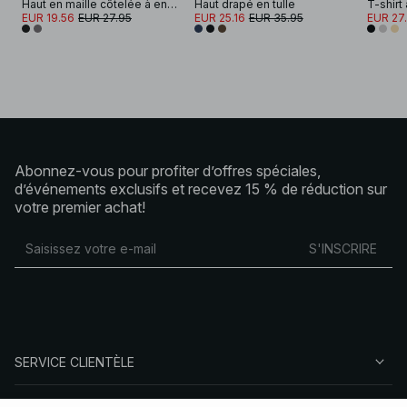
Haut en maille côtelée à encolure carrée
Haut drapé en tulle
EUR 19.56
EUR 27.95
EUR 25.16
EUR 35.95
EUR 27
Abonnez-vous pour profiter d’offres spéciales,
d’événements exclusifs et recevez 15 % de réduction sur
votre premier achat!
S'INSCRIRE
SERVICE CLIENTÈLE