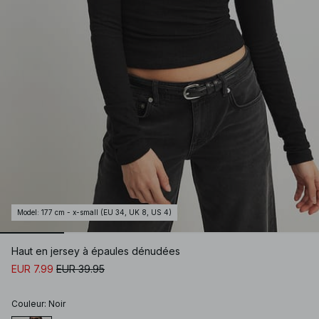
Model
:
177 cm - x-small (EU 34, UK 8, US 4)
Haut en jersey à épaules dénudées
EUR 7.99
EUR 39.95
Couleur
:
Noir