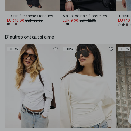
T-Shirt à manches longues
Maillot de bain à bretelles
T-shirt
EUR 16.06
EUR 22.95
EUR 9.06
EUR 12.95
EUR 16
D'autres ont aussi aimé
-30%
-30%
-30%