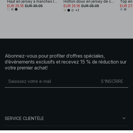
Haut en jersey à manches longues et taille marquée
Hotton doux en jersey de coton à manches larges
EUR 25.16
EUR 35.95
EUR 25.16
EUR 35.95
EUR 27
+1
Abonnez-vous pour profiter d’offres spéciales,
d’événements exclusifs et recevez 15 % de réduction sur
votre premier achat!
S'INSCRIRE
SERVICE CLIENTÈLE