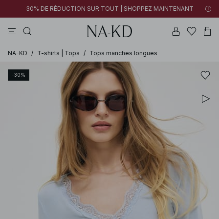
30% DE RÉDUCTION SUR TOUT | SHOPPEZ MAINTENANT
tops
pantalons
robes
noirs
marron
NA-KD
/
T-shirts | Tops
/
Tops manches longues
-30%