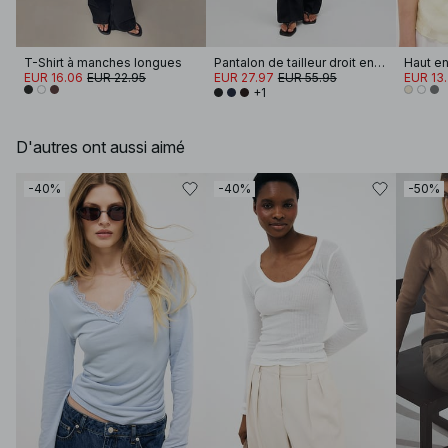
T-Shirt à manches longues
Pantalon de tailleur droit en sergé à taille mi-haute
EUR 16.06
EUR 22.95
EUR 27.97
EUR 55.95
EUR 13
+1
D'autres ont aussi aimé
-40%
-40%
-50%