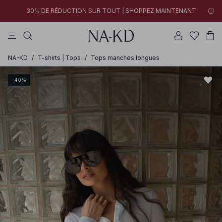
30% DE RÉDUCTION SUR TOUT | SHOPPEZ MAINTENANT
tops
pantalons
robes
gris
marron
09h 32m 50s
30% DE RÉDUCTION SUR TOUT | SHOPPEZ MAINTENANT
FINAL SALE | SHOPPEZ MAINTENANT
NA-KD
/
T-shirts | Tops
/
Tops manches longues
-40%