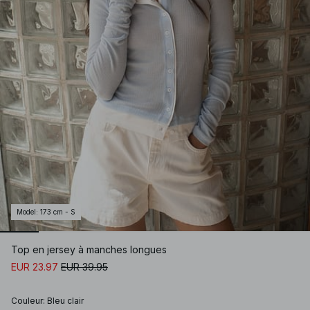
Model
:
173 cm - S
Top en jersey à manches longues
EUR 23.97
EUR 39.95
Couleur
:
Bleu clair