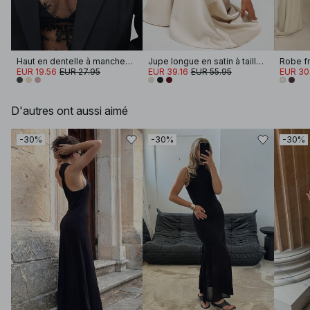
Haut en dentelle à manches longues
Jupe longue en satin à taille mi-haute
Robe fr
EUR 19.56
EUR 27.95
EUR 39.16
EUR 55.95
EUR 30
D'autres ont aussi aimé
-30%
-30%
-30%