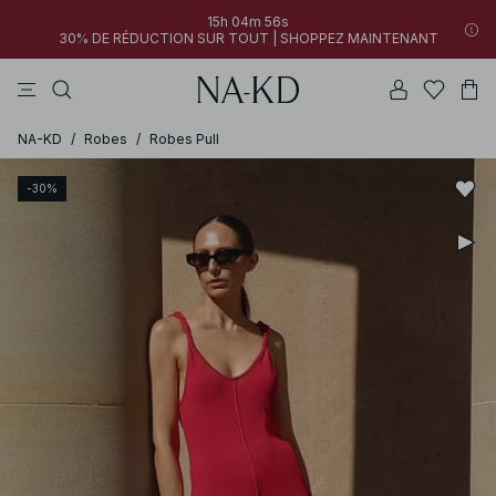
15h 04m 56s
30% DE RÉDUCTION SUR TOUT | SHOPPEZ MAINTENANT
pantalons
tops
robes
blancs
marron
NA-KD
/
Robes
/
Robes Pull
-30%