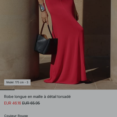
Model
:
175 cm - S
Robe longue en maille à détail torsadé
EUR 46.16
EUR 65.95
Couleur
:
Rouge