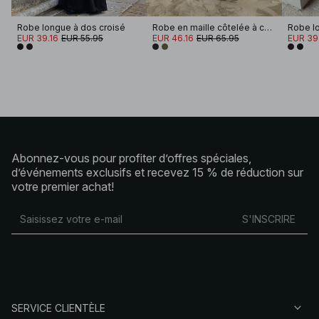
Robe longue à dos croisé
Robe en maille côtelée à col montant
Robe lo
EUR 39.16
EUR 55.95
EUR 46.16
EUR 65.95
EUR 39
Abonnez-vous pour profiter d’offres spéciales,
d’événements exclusifs et recevez 15 % de réduction sur
votre premier achat!
S'INSCRIRE
SERVICE CLIENTÈLE