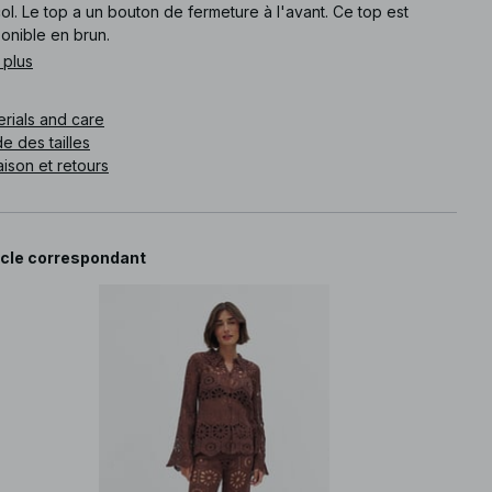
ol. Le top a un bouton de fermeture à l'avant. Ce top est
onible en brun.
 plus
e article
:
1100-011266-0017
erials and care
e des tailles
aison et retours
icle correspondant