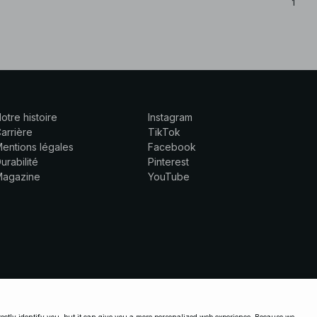
1 Coul
otre histoire
Instagram
arrière
TikTok
entions légales
Facebook
urabilité
Pinterest
Magazine
YouTube