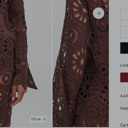
Livr
AJU
Petit
175 cm - S
Ce t