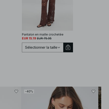
Pantalon en maille crochetée
EUR 15.19
EUR 75.95
Sélectionner la taille
Sélectionnez une taille
-40%
-30
XS
S