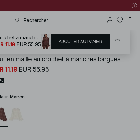
Haut en maille au crochet à manches longues
AJOUTER AU PANIER
KD
/
Tenues d'été
/
Ensembles d'été
R 11.19
EUR 55.95
ut en maille au crochet à manches longues
R 11.19
EUR 55.95
0%
leur
:
Marron