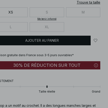
Trouve ta taille
XS
S
M
Me tenir informé
L
XL
AJOUTER AU PANIER
aison gratuite dans France sous 3-5 jours ouvrables*
30% DE RÉDUCTION SUR TOUT
STEMENT
Taille réelle
Grand
op a un motif au crochet. Il a des longues manches larges et