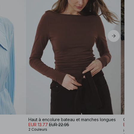
M
L
XL
Haut à encolure bateau et manches longues
Cape
EUR 13.77
EUR 22.95
EUR 
2 Couleurs
Hanna