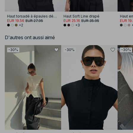
Haut torsadé à épaules dénudées
Haut Soft Line drapé
EUR 19.56
EUR 27.95
EUR 25.16
EUR 35.95
EUR 19
+2
+3
D'autres ont aussi aimé
-30%
-30%
-30%