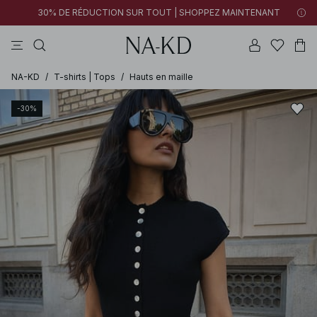
30% DE RÉDUCTION SUR TOUT | SHOPPEZ MAINTENANT
pantalons
tops
robes
noirs
marron
NA-KD
/
T-shirts | Tops
/
Hauts en maille
-30%