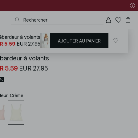
ébardeur à volants
AJOUTER AU PANIER
KD
/
T-shirts | Tops
/
Hauts sans manches
R 5.59
EUR 27.95
bardeur à volants
R 5.59
EUR 27.95
0%
leur
:
Crème