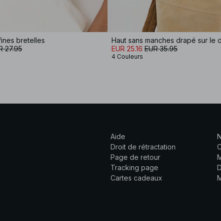
ines bretelles
Haut sans manches drapé sur le 
R 27.95
EUR 25.16
EUR 35.95
4 Couleurs
Aide
N
Droit de rétractation
C
Page de retour
M
Tracking page
D
Cartes cadeaux