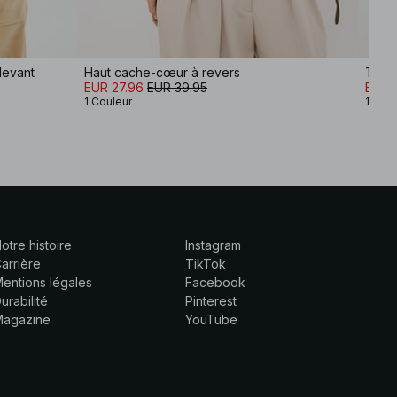
devant
Haut cache-cœur à revers
Top 
EUR 27.96
EUR 39.95
EUR 
1 Couleur
1 Coul
otre histoire
Instagram
arrière
TikTok
entions légales
Facebook
urabilité
Pinterest
Magazine
YouTube