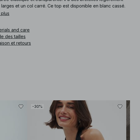
 larges et un col carré. Ce top est disponible en blanc cassé.
 plus
e article
:
1100-011734-0260
erials and care
e des tailles
aison et retours
-30%
-30