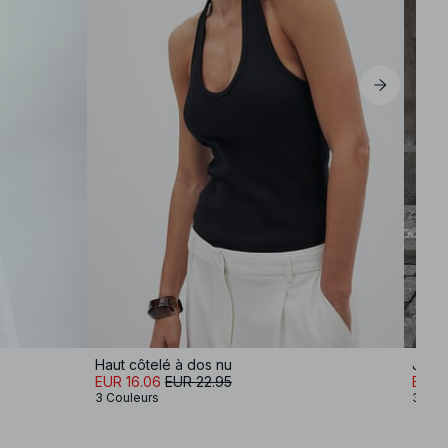
Haut côtelé à dos nu
Jupe
EUR 16.06
EUR 22.95
EUR 
3 Couleurs
3 Cou