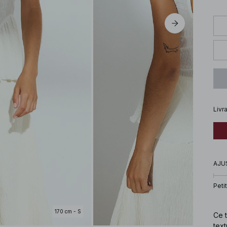
Livr
AJU
Petit
170 cm - S
Ce 
text