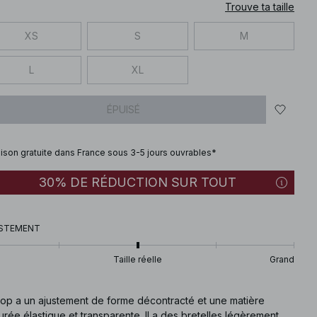
Trouve ta taille
XS
S
M
L
XL
ÉPUISÉ
aison gratuite dans France sous 3-5 jours ouvrables*
30% DE RÉDUCTION SUR TOUT
STEMENT
Taille réelle
Grand
top a un ajustement de forme décontracté et une matière
urée élastique et transparente. Il a des bretelles légèrement