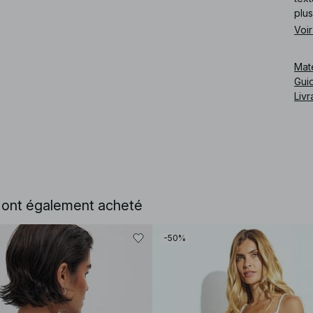
plus
Voir
Cod
Mat
Guid
Livr
e ont également acheté
-50%