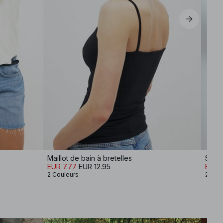
Maillot de bain à bretelles
Short
EUR 7.77
EUR 12.95
EUR 
2 Couleurs
2 Cou