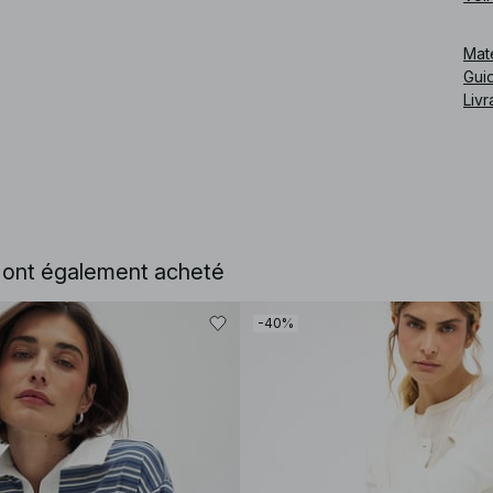
Cod
Mat
Guid
Livr
e ont également acheté
-40%