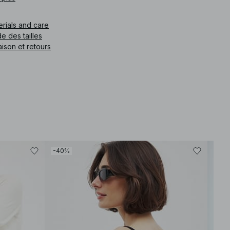
e article
:
1100-013018-0003
erials and care
e des tailles
aison et retours
-40%
-60