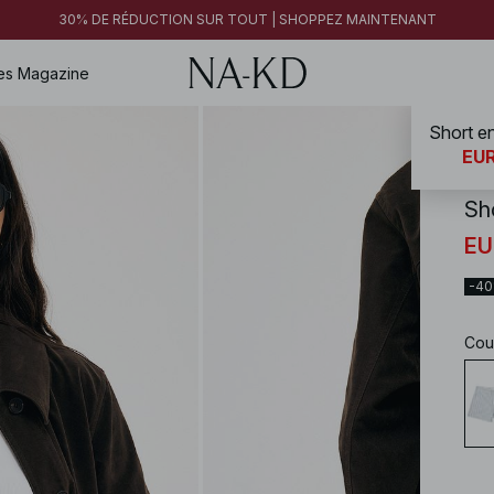
30% DE RÉDUCTION SUR TOUT | SHOPPEZ MAINTENANT
es
Magazine
Short e
NA-
EUR
Sh
EU
-4
Cou