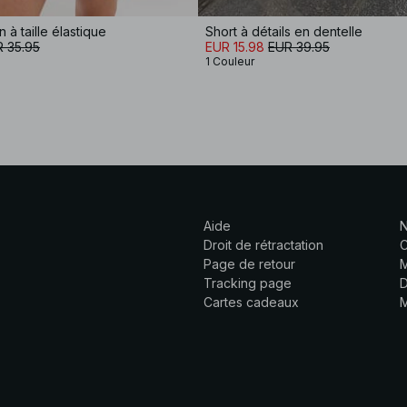
 à taille élastique
Short à détails en dentelle
 35.95
EUR 15.98
EUR 39.95
1 Couleur
Aide
N
Droit de rétractation
C
Page de retour
M
Tracking page
D
Cartes cadeaux