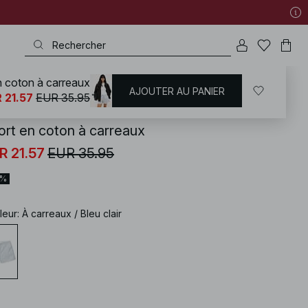
n coton à carreaux
AJOUTER AU PANIER
KD
/
Shorts
 21.57
EUR 35.95
ort en coton à carreaux
R 21.57
EUR 35.95
0%
leur
:
À carreaux / Bleu clair