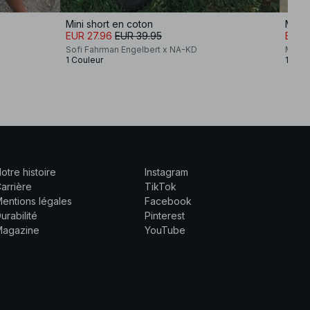
Mini short en coton
Mini 
EUR 27.96
EUR 39.95
EUR 
Sofi Fahrman Engelbert x NA-KD
Moa M
1 Couleur
1 Coul
otre histoire
Instagram
arrière
TikTok
entions légales
Facebook
urabilité
Pinterest
Magazine
YouTube