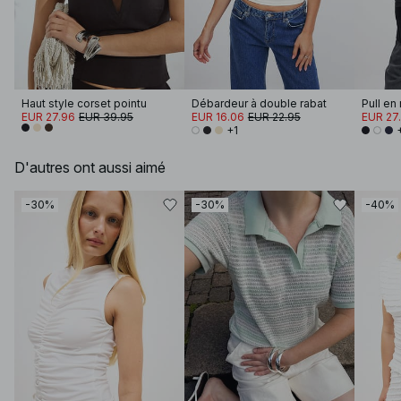
Haut style corset pointu
Débardeur à double rabat
EUR 27.96
EUR 39.95
EUR 16.06
EUR 22.95
EUR 27
+1
D'autres ont aussi aimé
-30%
-30%
-40%