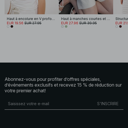
Haut à encolure en V profonde
Haut à manches courtes et col
Struct
EUR 19.56
EUR 27.95
EUR 27.96
EUR 39.95
EUR 21.
Abonnez-vous pour profiter d’offres spéciales,
d’événements exclusifs et recevez 15 % de réduction sur
votre premier achat!
S'INSCRIRE