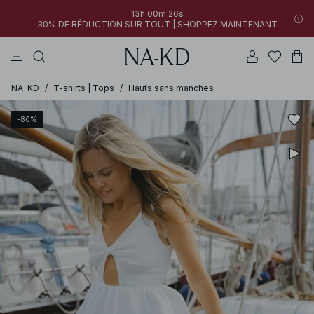
13h 00m 26s
30% DE RÉDUCTION SUR TOUT | SHOPPEZ MAINTENANT
pantalons
robes
tops
noirs
marron
NA-KD
/
T-shirts | Tops
/
Hauts sans manches
-80%