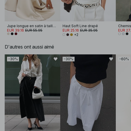
Jupe longue en satin à taille mi-haute
Haut Soft Line drapé
EUR 39.16
EUR 55.95
EUR 25.16
EUR 35.95
EUR 27
+2
D'autres ont aussi aimé
-30%
-30%
-60%