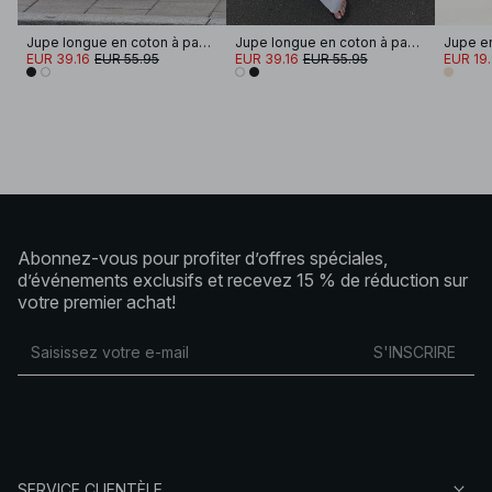
Jupe longue en coton à passants de ceinture
Jupe longue en coton à passants de ceinture
Jupe en
EUR 39.16
EUR 55.95
EUR 39.16
EUR 55.95
EUR 19
Abonnez-vous pour profiter d’offres spéciales,
d’événements exclusifs et recevez 15 % de réduction sur
votre premier achat!
S'INSCRIRE
SERVICE CLIENTÈLE