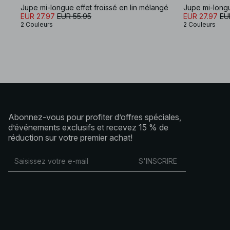
Jupe mi-longue effet froissé en lin mélangé
Jupe mi-longu
EUR 27.97
EUR 55.95
EUR 27.97
EU
2 Couleurs
2 Couleurs
Abonnez-vous pour profiter d’offres spéciales,
d’événements exclusifs et recevez 15 % de
réduction sur votre premier achat!
S'INSCRIRE