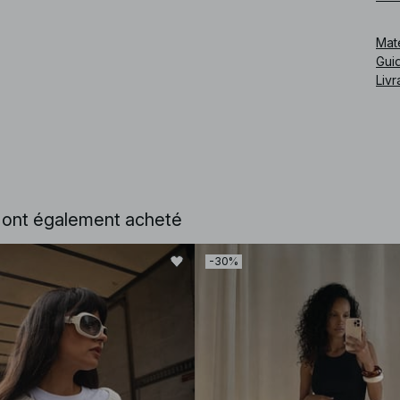
Mat
Guid
Livr
e ont également acheté
-30%