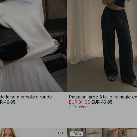
e de laine à encolure ronde
R 49.95
EUR 34.96
EUR 49.95
3 Couleurs
-30%