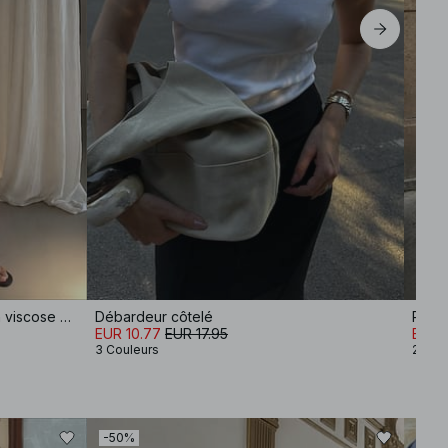
Pantalon large à taille mi-haute en viscose mélangée
Débardeur côtelé
EUR 10.77
EUR 17.95
EUR 
3 Couleurs
2 Cou
-50%
-50