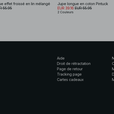
e effet froissé en lin mélangé
Jupe longue en coton Pintuck
R 55.95
EUR 39.16
EUR 55.95
2 Couleurs
Aide
N
Droit de rétractation
C
Page de retour
M
Tracking page
D
Cartes cadeaux