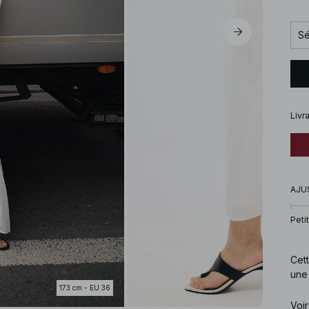
Sé
Livr
AJU
Petit
Cett
une 
173 cm - EU 36
Cod
Voir