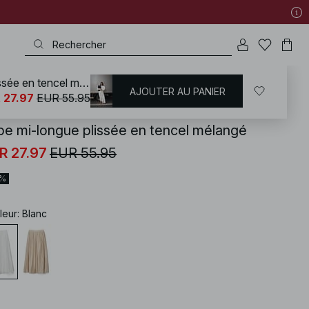
Jupe mi-longue plissée en tencel mélangé
AJOUTER AU PANIER
KD
/
Vêtements en lin
 27.97
EUR 55.95
pe mi-longue plissée en tencel mélangé
R 27.97
EUR 55.95
0%
leur
:
Blanc