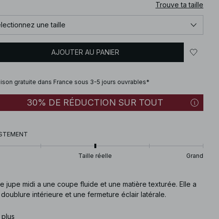
Trouve ta taille
lectionnez une taille
AJOUTER AU PANIER
aison gratuite dans France sous 3-5 jours ouvrables*
30% DE RÉDUCTION SUR TOUT
STEMENT
Taille réelle
Grand
e jupe midi a une coupe fluide et une matière texturée. Elle a
doublure intérieure et une fermeture éclair latérale.
e article
 plus
:
1100-012869-0001