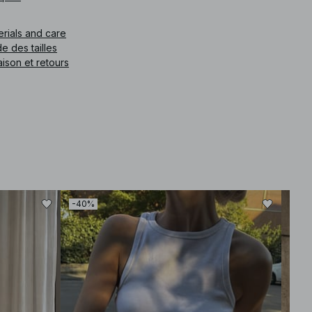
erials and care
e des tailles
aison et retours
-40%
-50