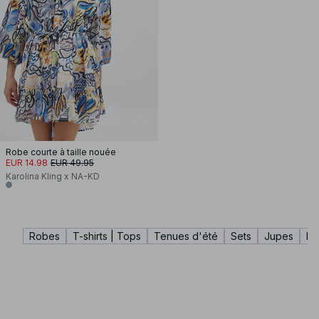
Robe courte à taille nouée
EUR 14.98
EUR 49.95
Karolina Kling x NA-KD
Robes
T-shirts | Tops
Tenues d'été
Sets
Jupes
Ma