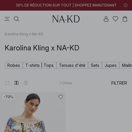
30% DE RÉDUCTION SUR TOUT | SHOPPEZ MAINTENANT
tops
pantalons
robes
tops manches longues
marron
Karolina Kling x NA-KD
Karolina Kling x NA-KD
Robes
T-shirts | Tops
Tenues d'été
Sets
Jupes
Maill
FILTRER
1
Choix
-70%