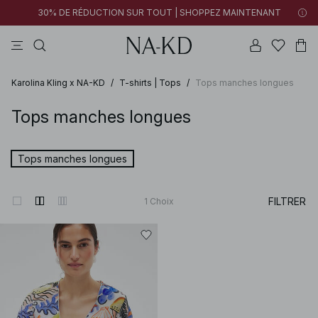
30% DE RÉDUCTION SUR TOUT | SHOPPEZ MAINTENANT
tops
robes
pantalons
tops manches longues
marron
Karolina Kling x NA-KD
/
T-shirts | Tops
/
Tops manches longues
Tops manches longues
Tops manches longues
FILTRER
1
Choix