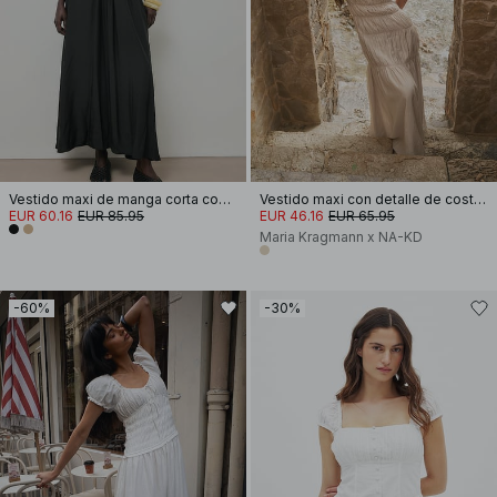
Vestido maxi de manga corta con cintura smocked
Vestido maxi con detalle de costura
EUR 60.16
EUR 85.95
EUR 46.16
EUR 65.95
Maria Kragmann x NA-KD
-60%
-30%