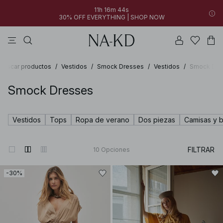
11h 16m 44s
30% OFF EVERYTHING | SHOP NOW
vestidos
pantalones
tops
azules
collar
Buscar productos
/
Vestidos
/
Smock Dresses
/
Vestidos
/
Smock Dre
Smock Dresses
Vestidos
Tops
Ropa de verano
Dos piezas
Camisas y b
FILTRAR
10
Opciones
-30%