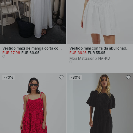
Vestido maxi de manga corta con volantes smock
Vestido mini con falda abullonada y bordado inglés
EUR 27.98
EUR 69.95
EUR 39.16
EUR 55.95
Moa Mattsson x NA-KD
-70%
-80%