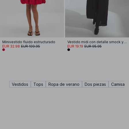
Minivestido fluido estructurado
Vestido midi con detalle smock y mangas abullonadas
EUR 32.98
EUR 109.95
EUR 19.19
EUR 95.95
Vestidos
Tops
Ropa de verano
Dos piezas
Camisas 