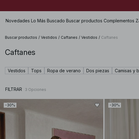
Novedades
Lo Más Buscado
Buscar productos
Complementos
Z
Buscar productos
/
Vestidos
/
Caftanes
/
Vestidos
/
Caftanes
Caftanes
Ver todo
Ver todo
Ver todo
Shorts
Vestidos
Bolsos
Zapatos planos
Bañadores
Vestidos
Tops
Ropa de verano
Dos piezas
Camisas y b
Tops
Joyería
Heels
Lencería
Jerséis
Gafas de sol
Zapatos de cuero
Dos piezas
FILTRAR
3
Opciones
Camisas & Blusas
Cinturones
Botas
Premium Selection
Abrigos & Chaquetas
Pañuelos
Próximamente
-30%
-30%
Americanas
Gorros & Guantes
Premios especiales
Pantalones
Accesorios para el pelo
Vaqueros
Guantes
Faldas