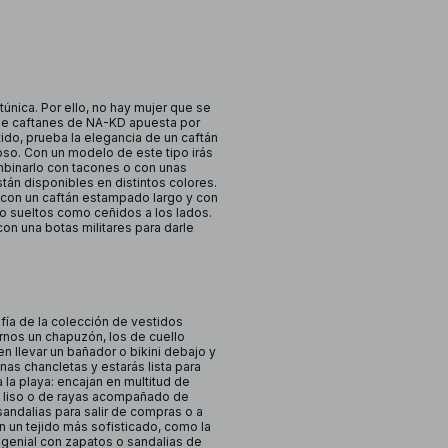
única. Por ello, no hay mujer que se
ón de caftanes de NA-KD apuesta por
ido, prueba la elegancia de un caftán
oso. Con un modelo de este tipo irás
mbinarlo con tacones o con unas
án disponibles en distintos colores.
a con un caftán estampado largo y con
to sueltos como ceñidos a los lados.
n una botas militares para darle
ofía de la colección de vestidos
arnos un chapuzón, los de cuello
 llevar un bañador o bikini debajo y
nas chancletas y estarás lista para
 la playa: encajan en multitud de
o liso o de rayas acompañado de
andalias para salir de compras o a
n un tejido más sofisticado, como la
 genial con zapatos o sandalias de