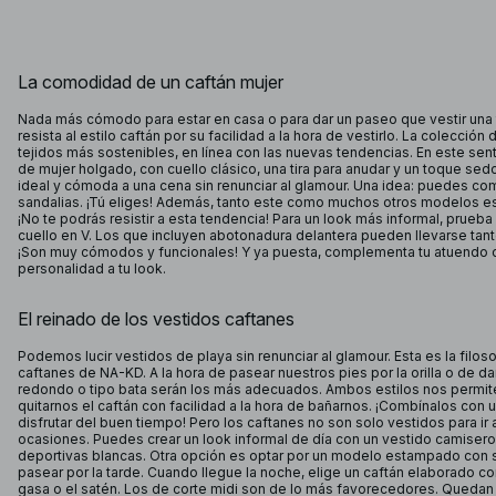
La comodidad de un caftán mujer
Nada más cómodo para estar en casa o para dar un paseo que vestir una t
resista al estilo caftán por su facilidad a la hora de vestirlo. La colecci
tejidos más sostenibles, en línea con las nuevas tendencias. En este sent
de mujer holgado, con cuello clásico, una tira para anudar y un toque sed
ideal y cómoda a una cena sin renunciar al glamour. Una idea: puedes co
sandalias. ¡Tú eliges! Además, tanto este como muchos otros modelos est
¡No te podrás resistir a esta tendencia! Para un look más informal, prueb
cuello en V. Los que incluyen abotonadura delantera pueden llevarse tan
¡Son muy cómodos y funcionales! Y ya puesta, complementa tu atuendo co
personalidad a tu look.
El reinado de los vestidos caftanes
Podemos lucir vestidos de playa sin renunciar al glamour. Esta es la filos
caftanes de NA-KD. A la hora de pasear nuestros pies por la orilla o de d
redondo o tipo bata serán los más adecuados. Ambos estilos nos permiten
quitarnos el caftán con facilidad a la hora de bañarnos. ¡Combínalos con u
disfrutar del buen tiempo! Pero los caftanes no son solo vestidos para ir a
ocasiones. Puedes crear un look informal de día con un vestido camiser
deportivas blancas. Otra opción es optar por un modelo estampado con s
pasear por la tarde. Cuando llegue la noche, elige un caftán elaborado co
gasa o el satén. Los de corte midi son de lo más favorecedores. Quedan