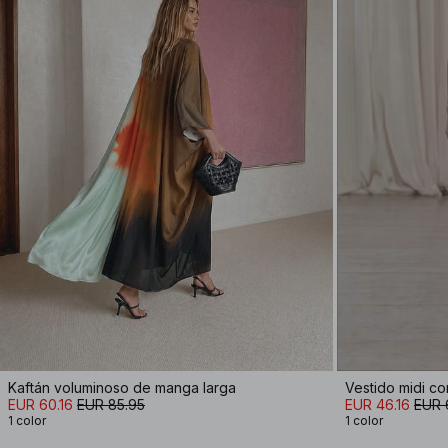
Kaftán voluminoso de manga larga
Vestido midi co
EUR 60.16
EUR 85.95
EUR 46.16
EUR 
1 color
1 color