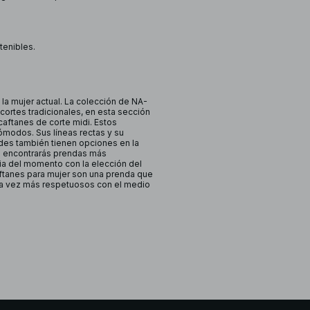
tenibles.
 la mujer actual. La colección de NA-
cortes tradicionales, en esta sección
aftanes de corte midi. Estos
ómodos. Sus líneas rectas y su
ndes también tienen opciones en la
n encontrarás prendas más
ia del momento con la elección del
aftanes para mujer son una prenda que
a vez más respetuosos con el medio