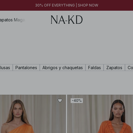
30% OFF EVERYTHING | SHOP NOW
apatos
Magazine
lusas
Pantalones
Abrigos y chaquetas
Faldas
Zapatos
Co
-40%