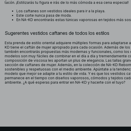
tacón. ¡Estilizarás tu figura e irás de lo más cómoda a esa cena especial!
Los caftanes son vestidos ideales para ir a la playa.
Este corte nunca pasa de moda.
En NA-KD encontrarás estas túnicas vaporosas en tejidos más sos
Sugerentes vestidos caftanes de todos los estilos
Esta prenda de estilo oriental adquiere múltiples formas para adaptarse a
KD tiene el caftán de mujer apropiado para cada ocasión. Además de los 
también encontrarás propuestas más modernas y funcionales, como los c
modelos son muy fáciles de combinar en el día a día y tremendamente c
composición de viscosa les aportan un plus de elegancia. Las tallas gra
sección de caftanes de mujer. Además, en la colección de NA-KD Rebor
sostenibles y respetuosas con el medio ambiente. Apúntate a la tendenc
modelo que mejor se adapte a tu estilo de vida. Y es que los vestidos c
permanece en el tiempo con diseños vaporosos, cómodos y tejidos cad
ambiente. ¿A qué esperas para entrar en NA-KD y hacerte con el tuyo?