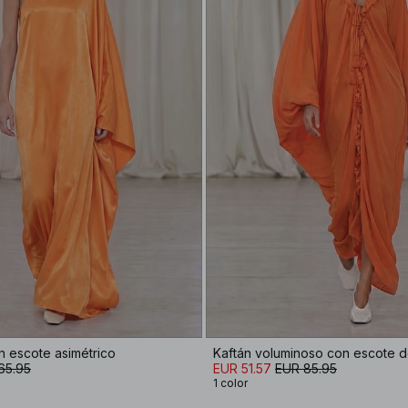
n escote asimétrico
Kaftán voluminoso con escote d
65.95
EUR 51.57
EUR 85.95
1 color