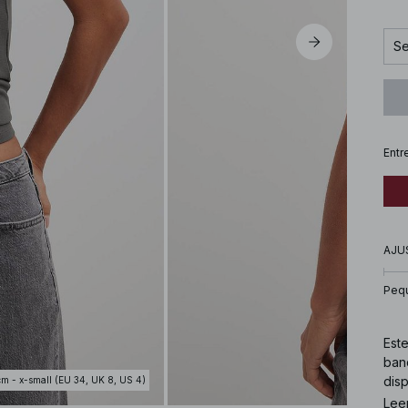
Se
Entr
AJU
Peq
Este
band
disp
cm - x-small (EU 34, UK 8, US 4)
Lee