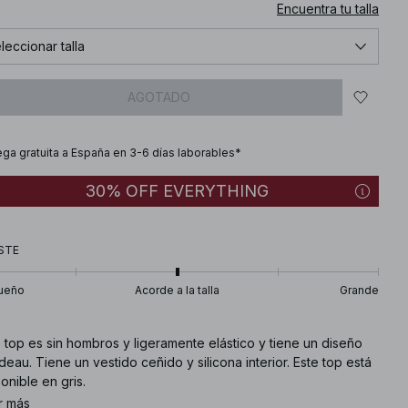
Encuentra tu talla
leccionar talla
AGOTADO
ega gratuita a España en 3-6 días laborables*
30% OFF EVERYTHING
STE
ueño
Acorde a la talla
Grande
 top es sin hombros y ligeramente elástico y tiene un diseño
eau. Tiene un vestido ceñido y silicona interior. Este top está
onible en gris.
r más