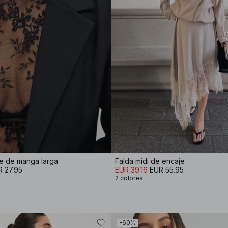
e de manga larga
Falda midi de encaje
 27.95
EUR 39.16
EUR 55.95
2 colores
-60%