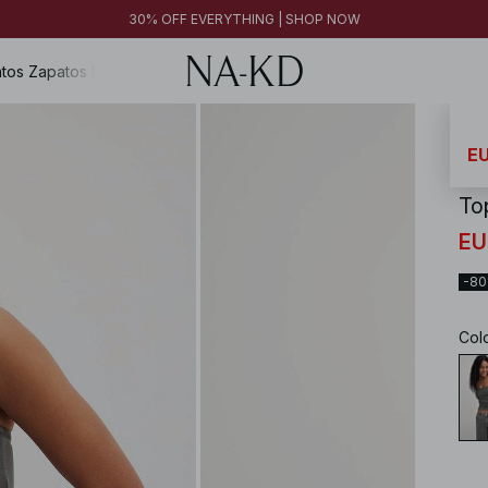
FINAL SALE | SHOP NOW
30% OFF EVERYTHING | SHOP NOW
FINAL SALE | SHOP NOW
tos
Zapatos
Magazine
NA-
EU
To
EU
-8
Col