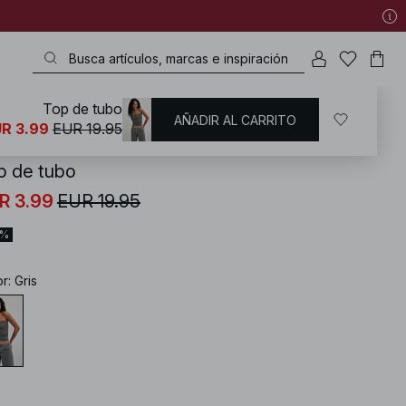
Top de tubo
AÑADIR AL CARRITO
KD
/
Tops
/
Bandeau Tops
R 3.99
EUR 19.95
p de tubo
R 3.99
EUR 19.95
0%
or
:
Gris