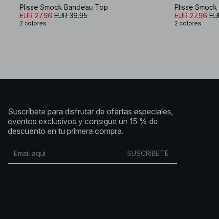
Plisse Smock Bandeau Top
Plisse Smock
EUR 27.96
EUR 39.95
EUR 27.96
EU
2 colores
2 colores
Suscríbete para disfrutar de ofertas especiales,
eventos exclusivos y consigue un 15 % de
descuento en tu primera compra.
SUSCRÍBETE