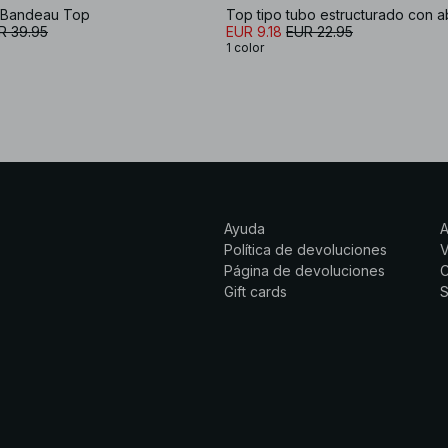
 Bandeau Top
R 39.95
EUR 9.18
EUR 22.95
1 color
Ayuda
Política de devoluciones
Página de devoluciones
C
Gift cards
S