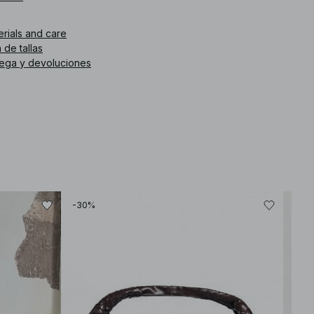
. de artículo
:
1044-000266-0008
erials and care
 de tallas
rega y devoluciones
-30%
-80