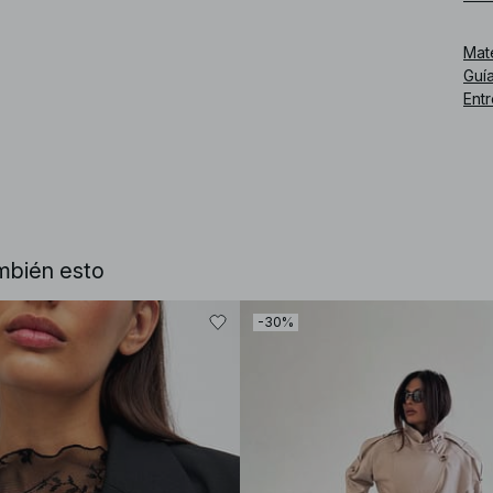
Núm
Mat
Guía
Ent
mbién esto
-30%