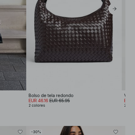
Bolso de tela redondo
Vaque
EUR 46.16
EUR 65.95
EUR 
2 colores
2 col
-30%
-30