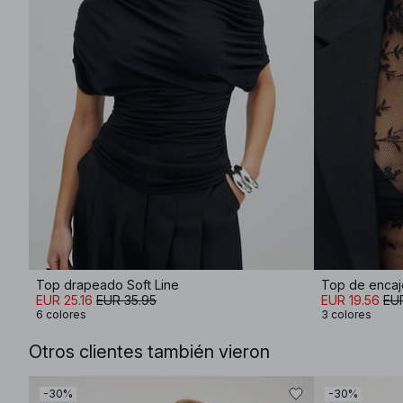
Top drapeado Soft Line
Top de encaj
EUR 25.16
EUR 35.95
EUR 19.56
EUR
6 colores
3 colores
Otros clientes también vieron
-30%
-30%