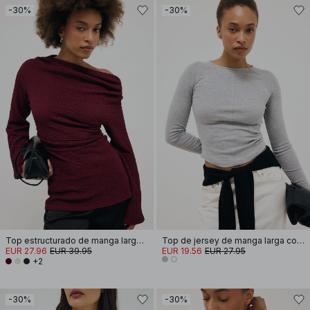
-30%
-30%
Top estructurado de manga larga drapeado
Top de jersey de manga larga con dobladillo redondeado
EUR 27.96
EUR 39.95
EUR 19.56
EUR 27.95
+2
-30%
-30%