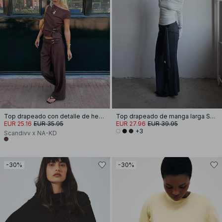
Top drapeado con detalle de hebilla
Top drapeado de manga larga Soft Line
EUR 25.16
EUR 35.95
EUR 27.96
EUR 39.95
+3
Scandivv x NA-KD
-30%
-30%