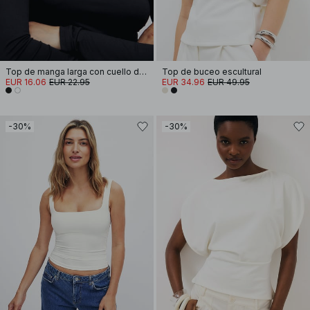
Top de manga larga con cuello de embudo Soft Line
Top de buceo escultural
EUR 16.06
EUR 22.95
EUR 34.96
EUR 49.95
-30%
-30%