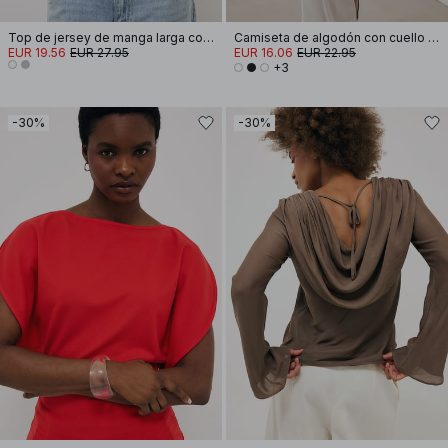
Top de jersey de manga larga con dobladillo redondeado
Camiseta de algodón con cuello de embudo
EUR 19.56
EUR 27.95
EUR 16.06
EUR 22.95
+3
-30%
-30%