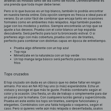
atraerás las miradas tanto de día como de noche. Definitivamente es
una prenda que toda mujer debe tener.
Pero si lo que buscas es un top blanco, también lo podrás encontrar
en nuestra tienda online. Esta opción siempre es fresca e ideal para el
verano. Es un color fácil de combinar que encaja tanto en ocasiones
formales como en ambientes más relajados. Aquí también puedes
jugar con los modelos y estilos. Siempre encontrarás un top que se
ajuste a tus deseos. Prueba con el color blanco un top espalda
descubierta. Será perfecto para lucir tu bronceado estival. O si
prefieres algo con más cobertura, prueba con uno de tirantes,
perfecto para combinar con distintas capas en época de entretiempo.
Prueba algo diferente con un top azul
Top roja
Mimetízate en la naturaleza con un top verde
Un top manga larga básico será perfecto para los meses más
fríos
Tops cruzados
El top cruzado sin duda es un clásico que no debe faltar en ningún
armario. Por eso en NA-KD hay uno (o más) esperándote. Echa un
vistazo y escoge el que más te guste. Podrás combinarlo según el
color y la ocasión. Una fiesta, un día de trabajo o simplemente para dar
un paseo por la mañana. Con cualquiera lucirás genial y supercómoda.
Prueba en este estilo los tops sin tirantes, siempre funcionales y
elegantes. Combínalos con una falda holgada o vaqueros, según el
caso. Pero si quieres verte aún más relajada o desenfadada, úsalos