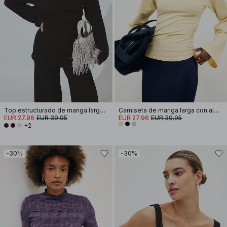
Top estructurado de manga larga drapeado
Camiseta de manga larga con almohadilla de hombro de algodón suave
EUR 27.96
EUR 39.95
EUR 27.96
EUR 39.95
+2
-30%
-30%