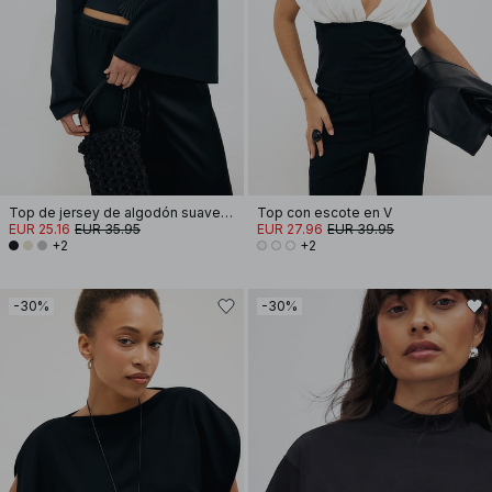
Top de jersey de algodón suave con mangas anchas
Top con escote en V
EUR 25.16
EUR 35.95
EUR 27.96
EUR 39.95
+2
+2
-30%
-30%