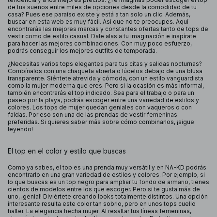
de tus sueños entre miles de opciones desde la comodidad de tu
casa? Pues ese paraíso existe y está a tan solo un clic. Además,
buscar en esta web es muy fácil. Así que no te preocupes. Aquí
encontrarás las mejores marcas y constantes ofertas tanto de tops de
vestir como de estilo casual. Dale alas a tu imaginación e inspírate
para hacer las mejores combinaciones. Con muy poco esfuerzo,
podrás conseguir los mejores outfits de temporada.
¿Necesitas varios tops elegantes para tus citas y salidas nocturnas?
Combínalos con una chaqueta abierta o lúcelos debajo de una blusa
transparente. Siéntete atrevida y cómoda, con un estilo vanguardista
como la mujer moderna que eres. Pero si la ocasión es más informal,
también encontrarás el top indicado. Sea para el trabajo o para un
paseo por la playa, podrás escoger entre una variedad de estilos y
colores. Los tops de mujer quedan geniales con vaqueros o con
faldas. Por eso son una de las prendas de vestir femeninas
preferidas. Si quieres saber más sobre cómo combinarlos, ¡sigue
leyendo!
El top en el color y estilo que buscas
Como ya sabes, el top es una prenda muy versátil y en NA-KD podrás
encontrarlo en una gran variedad de estilos y colores. Por ejemplo, si
lo que buscas es un top negro para ampliar tu fondo de armario, tienes
cientos de modelos entre los que escoger. Pero si te gusta más de
uno, ¡genial! Diviértete creando looks totalmente distintos. Una opción
interesante resulta este color tan sobrio, pero en unos tops cuello
halter. La elegancia hecha mujer. Al resaltar tus líneas femeninas,