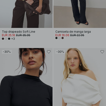
Top drapeado Soft Line
Camiseta de manga larga
EUR 25.16
EUR 35.95
EUR 16.06
EUR 22.95
+3
-30%
-30%