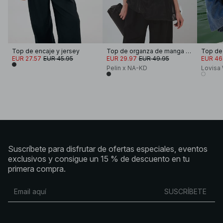
Top de encaje y jersey
Top de organza de manga corta
Top de
EUR 27.57
EUR 45.95
EUR 29.97
EUR 49.95
EUR 46
Pelin x NA-KD
Lovisa
Suscríbete para disfrutar de ofertas especiales, eventos
exclusivos y consigue un 15 % de descuento en tu
primera compra.
SUSCRÍBETE