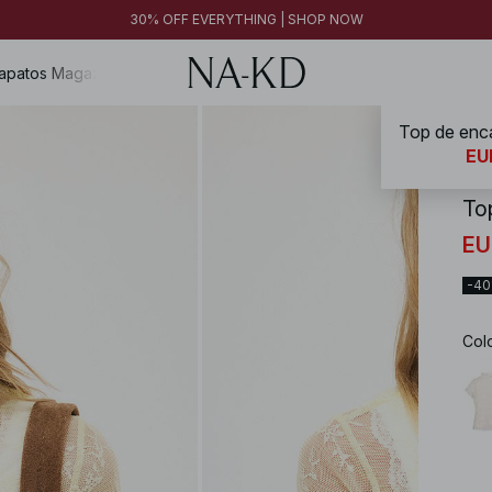
30% OFF EVERYTHING | SHOP NOW
apatos
Magazine
Top de enc
NA-
EU
To
EU
-4
Col