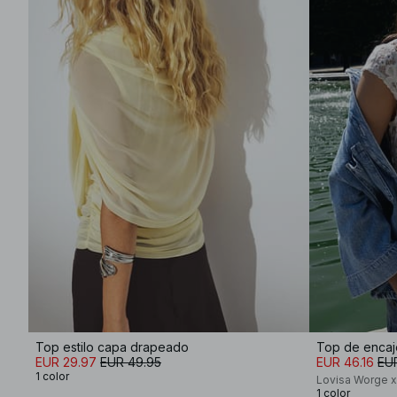
Top estilo capa drapeado
Top de encaj
EUR 29.97
EUR 49.95
EUR 46.16
EU
1 color
Lovisa Worge 
1 color