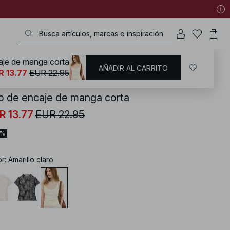
aje de manga corta
AÑADIR AL CARRITO
KD
/
Tops
/
Tops de fiesta
/
Lace Tops
R 13.77
EUR 22.95
p de encaje de manga corta
R 13.77
EUR 22.95
0%
or
:
Amarillo claro