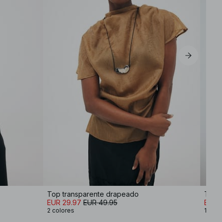
Top transparente drapeado
Top d
EUR 29.97
EUR 49.95
EUR 
2 colores
1 colo