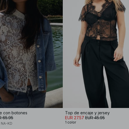
e con botones
Top de encaje y jersey
R 65.95
EUR 27.57
EUR 45.95
1 color
x NA-KD