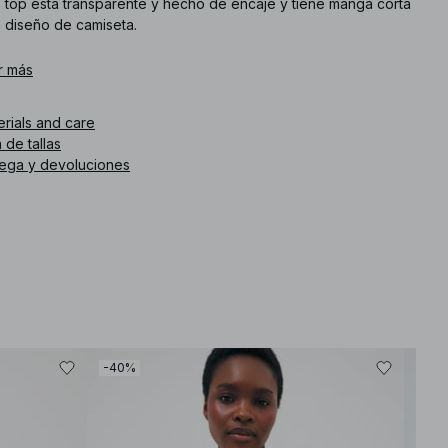
e top está transparente y hecho de encaje y tiene manga corta
n diseño de camiseta.
. de artículo
r más
:
1100-013818-0404
erials and care
 de tallas
rega y devoluciones
-40%
-80