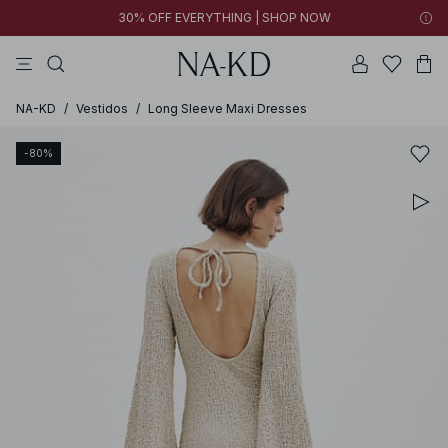
30% OFF EVERYTHING | SHOP NOW
vestidos
pantalones
tops
collar
negras
NA-KD
/
Vestidos
/
Long Sleeve Maxi Dresses
-80%