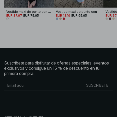
Vestido maxi de punto con escote pronunciado en la espalda
Vestido maxi de punto con detalle de encaje y espalda abierta
EUR 37.97
EUR 75.95
EUR 13.19
EUR 65.95
EUR 37
Suscríbete para disfrutar de ofertas especiales, eventos
exclusivos y consigue un 15 % de descuento en tu
primera compra.
SUSCRÍBETE