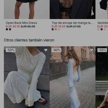
Open Back Mini Dress
Top de encaje de manga larga
EUR 46.16
EUR 65.95
EUR 19.56
EUR 27.95
EUR 30
Otros clientes también vieron
-50%
-80%
-50%