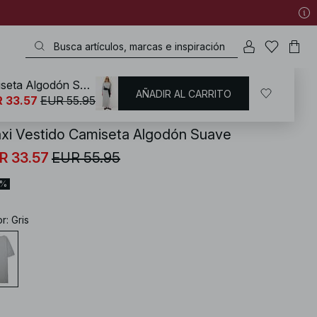
Maxi Vestido Camiseta Algodón Suave
AÑADIR AL CARRITO
KD
/
Vestidos
/
Vestidos de noche
/
Sweatshirt Dresses
 33.57
EUR 55.95
xi Vestido Camiseta Algodón Suave
R 33.57
EUR 55.95
0%
or
:
Gris