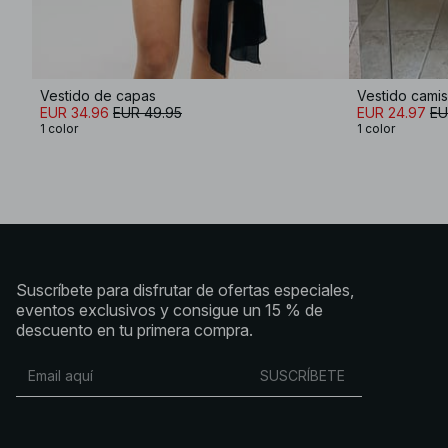
Vestido de capas
Vestido cami
EUR 34.96
EUR 49.95
EUR 24.97
EU
1 color
1 color
Suscríbete para disfrutar de ofertas especiales,
eventos exclusivos y consigue un 15 % de
descuento en tu primera compra.
SUSCRÍBETE