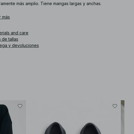
eramente más amplio. Tiene mangas largas y anchas.
. de artículo
r más
:
1100-013835-0138
erials and care
 de tallas
rega y devoluciones
-40