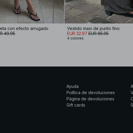
seta con efecto arrugado
Vestido maxi de punto fino
R 49.95
EUR 32.97
EUR 65.95
4 colores
Ayuda
Política de devoluciones
Página de devoluciones
C
Gift cards
S