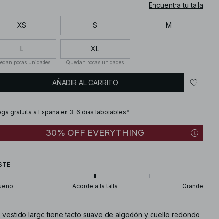
Encuentra tu talla
XS
S
M
L
XL
edan pocas unidades
Quedan pocas unidades
AÑADIR AL CARRITO
ega gratuita a España en 3-6 días laborables*
30% OFF EVERYTHING
STE
ueño
Acorde a la talla
Grande
e vestido largo tiene tacto suave de algodón y cuello redondo