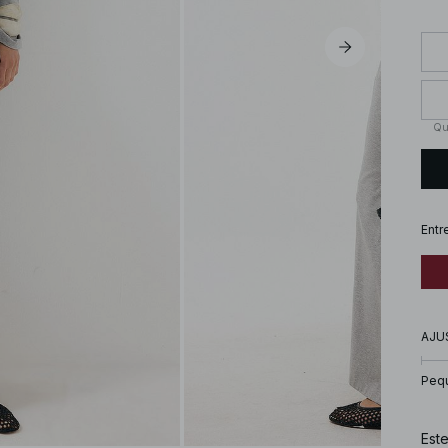
Qu
Entr
AJU
Peq
Est