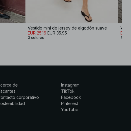
Vestido mini de jersey de algodón suave
EUR 25.16
EUR 35.95
EUR 1
3 colores
3 col
Acerca de
Instagram
Vacantes
TikTok
ontacto corporativo
Facebook
ostenibilidad
Pinterest
YouTube