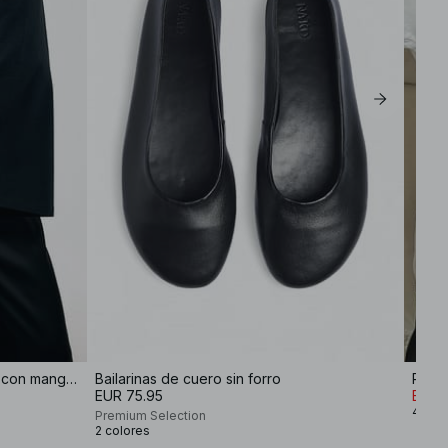
Top de jersey de algodón suave con mangas anchas
Bailarinas de cuero sin forro
Roun
EUR 75.95
EUR 1
4 col
Premium Selection
2 colores