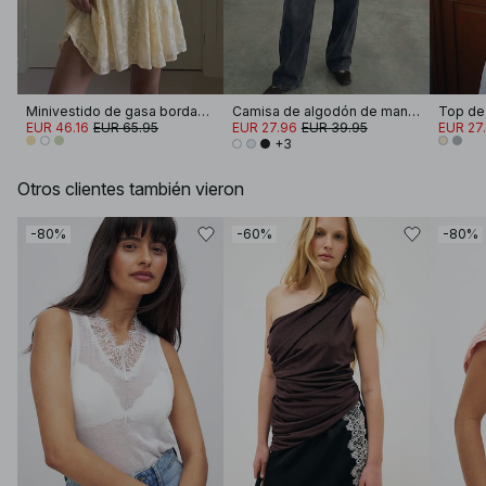
Minivestido de gasa bordada de manga larga
Camisa de algodón de manga ancha
EUR 46.16
EUR 65.95
EUR 27.96
EUR 39.95
EUR 27
+3
Otros clientes también vieron
-80%
-60%
-80%