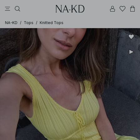
vestidos
pantalones
tops
beige oscuro
collar
NA-KD
/
Tops
/
Knitted Tops