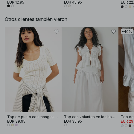
EUR 12.95
EUR 45.95
EUR 22
Otros clientes también vieron
-40%
Top de punto con mangas cortas
Top con volantes en los hombros
EUR 39.95
EUR 35.95
EUR 29