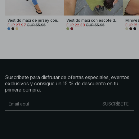
Vestido maxi de jersey con panel en la cadera
Vestido maxi con escote de cascada
Minives
EUR 27.97
EUR 55.95
EUR 22.38
EUR 55.95
EUR 15
Suscríbete para disfrutar de ofertas especiales, eventos
exclusivos y consigue un 15 % de descuento en tu
primera compra.
SUSCRÍBETE