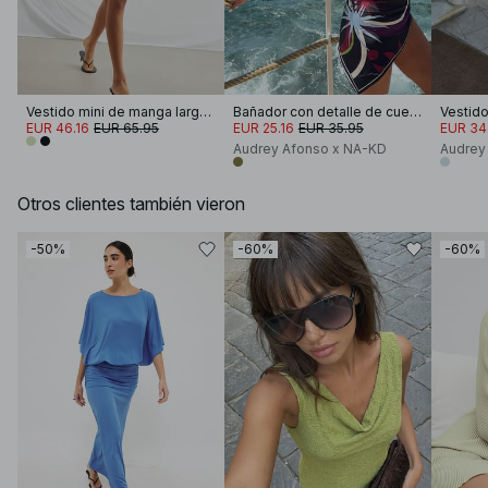
Vestido mini de manga larga con abertura gota de agua
Bañador con detalle de cuello halter
EUR 46.16
EUR 65.95
EUR 25.16
EUR 35.95
EUR 34
Audrey Afonso x NA-KD
Audrey
Otros clientes también vieron
-50%
-60%
-60%