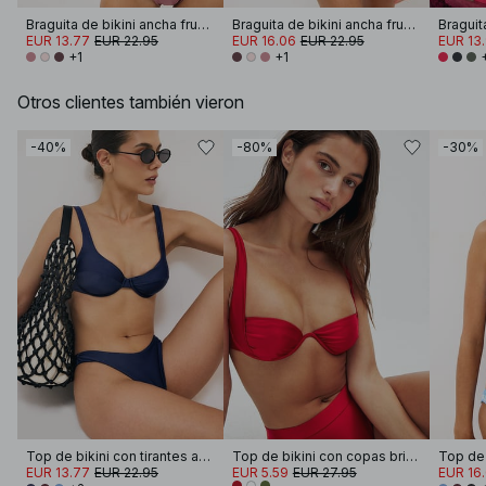
Braguita de bikini ancha fruncida brillante
Braguita de bikini ancha fruncida brillante
Braguita
EUR 13.77
EUR 22.95
EUR 16.06
EUR 22.95
EUR 13
+1
+1
Otros clientes también vieron
-40%
-80%
-30%
Top de bikini con tirantes anchos
Top de bikini con copas brillantes
EUR 13.77
EUR 22.95
EUR 5.59
EUR 27.95
EUR 16