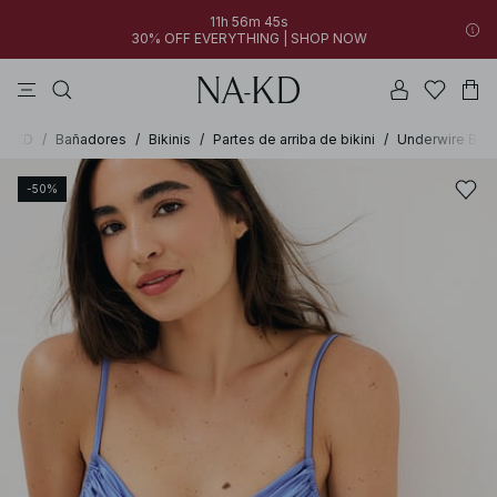
11h 56m 45s
30% OFF EVERYTHING | SHOP NOW
vestidos
pantalones
tops
azules
collar
A-KD
/
Bañadores
/
Bikinis
/
Partes de arriba de bikini
/
Underwire Bikin
-50%