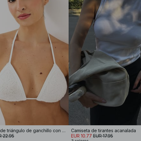
Top de bikini de triángulo de ganchillo con relleno
Camiseta de tirantes acanalada
R 22.95
EUR 10.77
EUR 17.95
3 colores