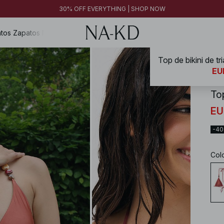
FINAL SALE | SHOP NOW
30% OFF EVERYTHING | SHOP NOW
FINAL SALE | SHOP NOW
tos
Zapatos
Magazine
NA-
EU
To
EU
-4
Col