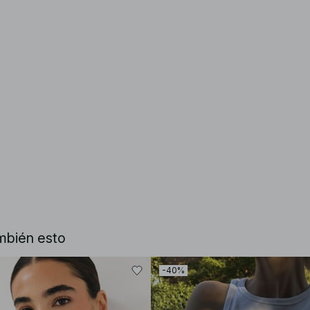
mbién esto
-40%