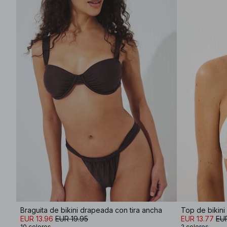
Braguita de bikini drapeada con tira ancha
EUR 13.96
EUR 19.95
EUR 13.77
EU
10 colores
2 colores