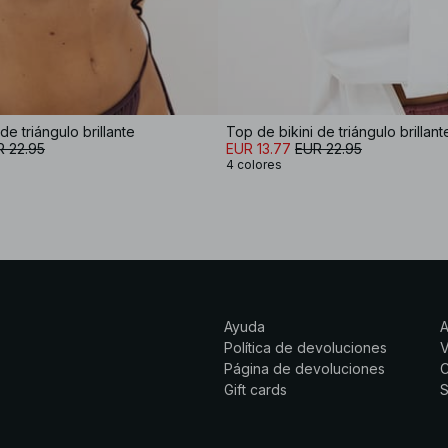
de triángulo brillante
Top de bikini de triángulo brillant
R 22.95
EUR 13.77
EUR 22.95
4 colores
Ayuda
Política de devoluciones
Página de devoluciones
C
Gift cards
S