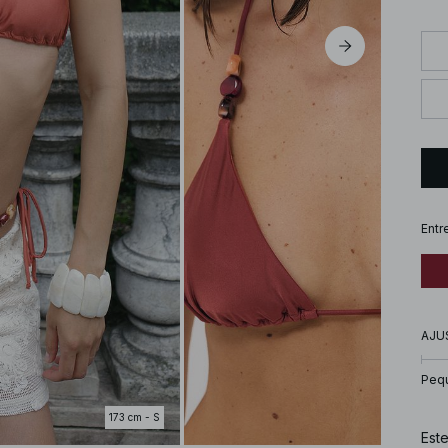
Entr
AJU
Peq
173 cm - S
Este