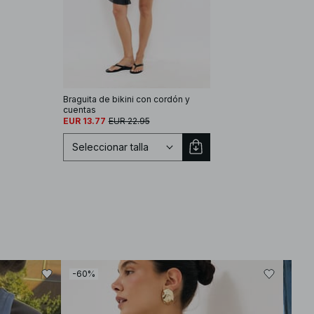
Braguita de bikini con cordón y
cuentas
EUR 13.77
EUR 22.95
Seleccionar talla
Seleccionar talla
-60%
-30
XS
S