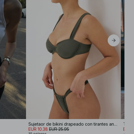
M
L
XL
Sujetaor de bikini drapeado con tirantes anchos
Top d
EUR 10.38
EUR 25.95
EUR 2
10 colores