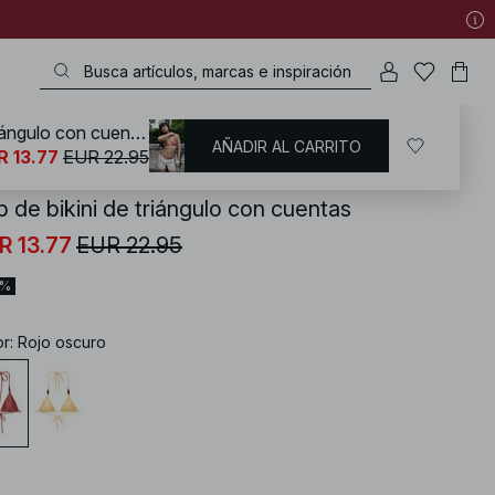
Top de bikini de triángulo con cuentas
AÑADIR AL CARRITO
KD
/
Bañadores
/
Bikinis
/
Partes de arriba de bikini
/
Bikinis triángulo
R 13.77
EUR 22.95
p de bikini de triángulo con cuentas
R 13.77
EUR 22.95
0%
or
:
Rojo oscuro