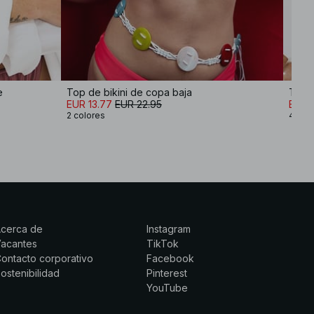
e
Top de bikini de copa baja
Top d
EUR 13.77
EUR 22.95
EUR 
2 colores
4 col
Acerca de
Instagram
Vacantes
TikTok
ontacto corporativo
Facebook
ostenibilidad
Pinterest
YouTube