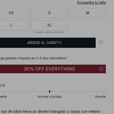
Encuentra tu talla
XS
S
M
L
XL
Quedan pocas unidades
AÑADIR AL CARRITO
ega gratuita a España en 3-6 días laborables*
30% OFF EVERYTHING
STE
ueño
Acorde a la talla
Grande
 top de bikini tiene un diseño triangular y copas con relleno