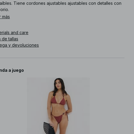
aíbles. Tiene cordones ajustables ajustables con detalles con
orio.
r más
. de artículo
:
1100-013159-0097
erials and care
 de tallas
rega y devoluciones
nda a juego