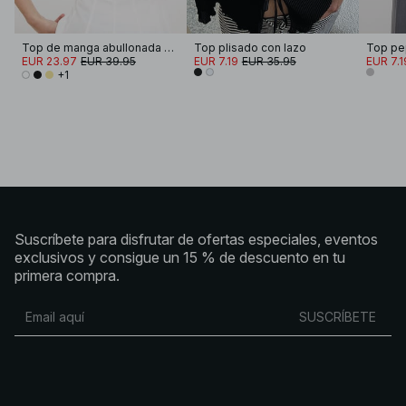
Top de manga abullonada plisado
Top plisado con lazo
Top pe
EUR 23.97
EUR 39.95
EUR 7.19
EUR 35.95
EUR 7.1
+1
Suscríbete para disfrutar de ofertas especiales, eventos
exclusivos y consigue un 15 % de descuento en tu
primera compra.
SUSCRÍBETE