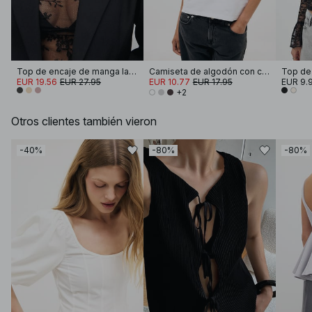
Top de encaje de manga larga
Camiseta de algodón con cuello redondo
EUR 19.56
EUR 27.95
EUR 10.77
EUR 17.95
EUR 9.
+2
Otros clientes también vieron
-40%
-80%
-80%