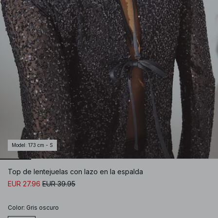
Model
:
173 cm - S
Top de lentejuelas con lazo en la espalda
EUR 27.96
EUR 39.95
Color
:
Gris oscuro