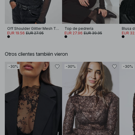
Off Shoulder Glitter Mesh Top
Top de pedrería
EUR 19.56
EUR 27.95
EUR 27.96
EUR 39.95
EUR 32.
Otros clientes también vieron
-30%
-30%
-30%