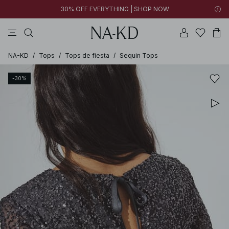
30% OFF EVERYTHING | SHOP NOW
vestidos
tops
pantalones
collar
negras
NA-KD
/
Tops
/
Tops de fiesta
/
Sequin Tops
-30%