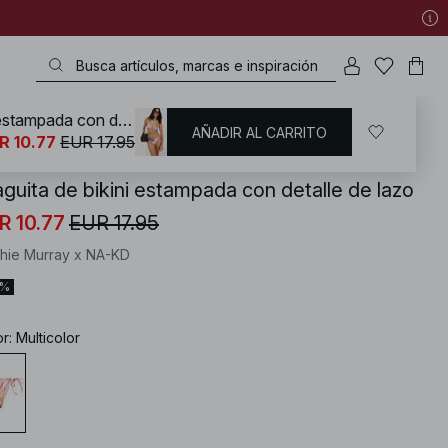
Braguita de bikini estampada con detalle de lazo
AÑADIR AL CARRITO
KD
/
Bañadores
/
Bikinis
/
Mix & match
R 10.77
EUR 17.95
aguita de bikini estampada con detalle de lazo
R 10.77
EUR 17.95
hie Murray x NA-KD
0%
or
:
Multicolor