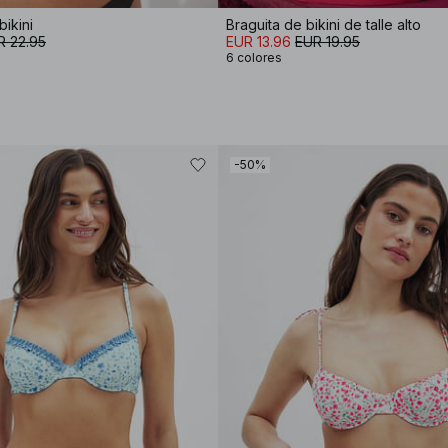
bikini
Braguita de bikini de talle alto
R 22.95
EUR 13.96
EUR 19.95
6 colores
-50%