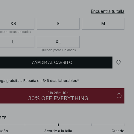
Encuentra tu talla
XS
S
M
edan pocas unidades
L
XL
Quedan pocas unidades
AÑADIR AL CARRITO
ega gratuita a España en 3-6 días laborables*
11h 28m 09s
30% OFF EVERYTHING
STE
ueño
Acorde a la talla
Grande