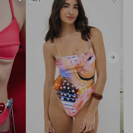
-40%
-60
XS
S
M
L
XL