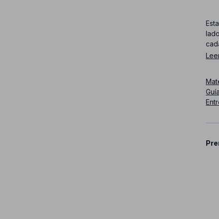
Esta
lado
cad
Lee
Núm
Mat
Guía
Ent
Pre