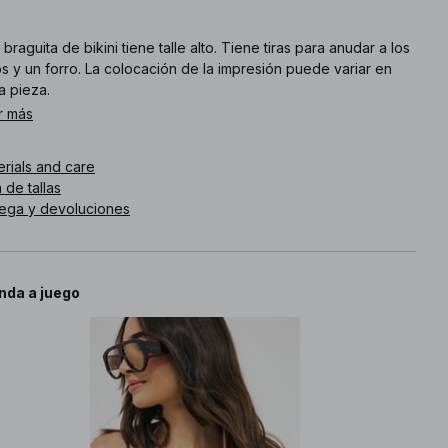
 braguita de bikini tiene talle alto. Tiene tiras para anudar a los
s y un forro. La colocación de la impresión puede variar en
a pieza.
r más
. de artículo
:
1828-000010-0061
erials and care
 de tallas
rega y devoluciones
nda a juego