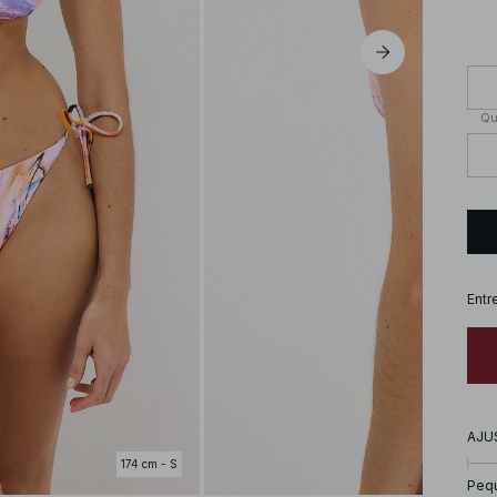
Qu
Entr
AJU
174 cm - S
Peq