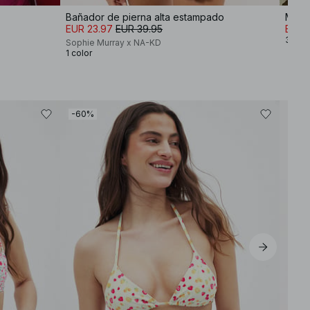
Bañador de pierna alta estampado
Miniv
EUR 23.97
EUR 39.95
EUR 
3 col
Sophie Murray x NA-KD
1 color
-60%
-40