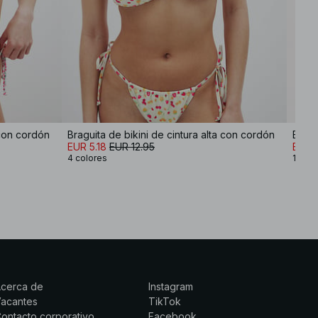
 con cordón
Braguita de bikini de cintura alta con cordón
Bragu
EUR 5.18
EUR 12.95
EUR 1
4 colores
10 co
Acerca de
Instagram
Vacantes
TikTok
ontacto corporativo
Facebook