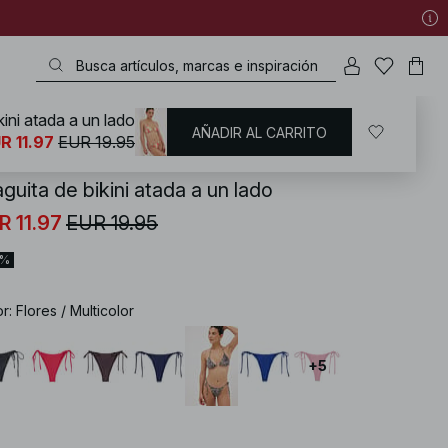
kini atada a un lado
AÑADIR AL CARRITO
KD
/
Bañadores
/
Bikinis
/
Partes de abajo de bikinis
/
Bikinis brasileños
R 11.97
EUR 19.95
guita de bikini atada a un lado
R 11.97
EUR 19.95
0%
or
:
Flores / Multicolor
+
5