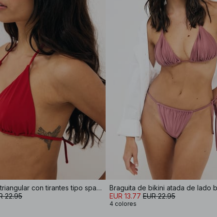
Top de bikini triangular con tirantes tipo spaghetti
Braguita de bikini atada de lado br
R 22.95
EUR 13.77
EUR 22.95
4 colores