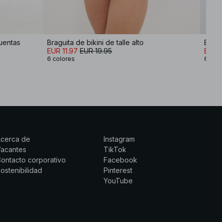
cuentas
Braguita de bikini de talle alto
Bragu
EUR 11.97
EUR 19.95
EUR 
6 colores
6 col
Acerca de
Instagram
Vacantes
TikTok
ontacto corporativo
Facebook
ostenibilidad
Pinterest
YouTube