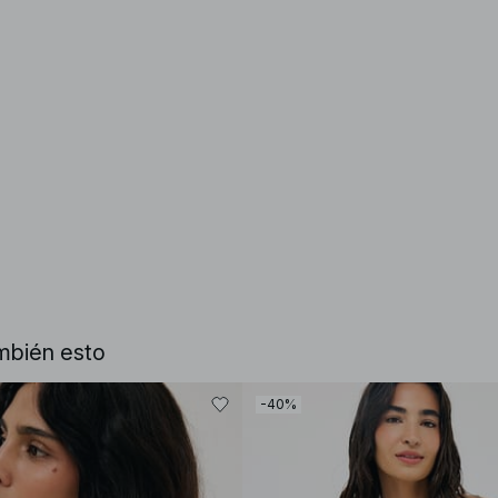
mbién esto
-40%