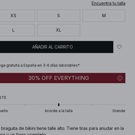
Encuentra tu talla
XS
S
M
L
XL
AÑADIR AL CARRITO
ega gratuita a España en 3-6 días laborables*
30% OFF EVERYTHING
STE
ueño
Acorde a la talla
Grande
 braguita de bikini tiene talle alto. Tiene tiras para anudar en la
ura y un forro completo.