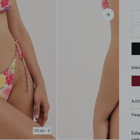
Entr
AJU
Peq
173 cm - S
Esta
cint