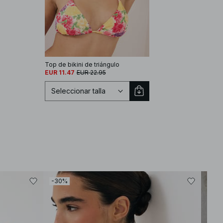
Top de bikini de triángulo
EUR 11.47
EUR 22.95
Seleccionar talla
Seleccionar talla
-30%
-30
XS
S
M