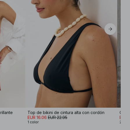
L
XL
illante
Top de bikini de cintura alta con cordón
Camis
EUR 16.06
EUR 22.95
EUR 3
1 color
2 col