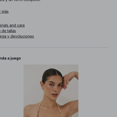
. de artículo
r más
:
1100-012610-7828
erials and care
 de tallas
rega y devoluciones
nda a juego