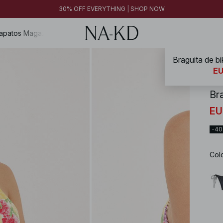
30% OFF EVERYTHING | SHOP NOW
apatos
Magazine
Braguita de bi
NA-
EU
Bra
EU
-4
Col