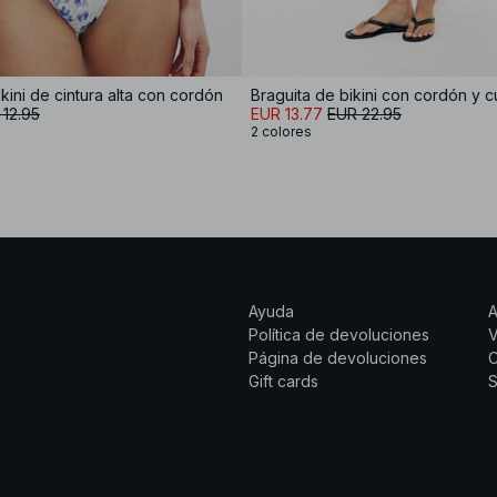
kini de cintura alta con cordón
Braguita de bikini con cordón y 
 12.95
EUR 13.77
EUR 22.95
2 colores
Ayuda
Política de devoluciones
Página de devoluciones
C
Gift cards
S