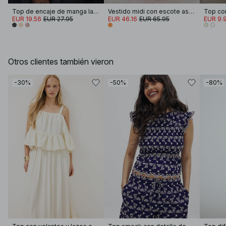
Top de encaje de manga larga
Vestido midi con escote asimétrico
EUR 19.56
EUR 27.95
EUR 46.16
EUR 65.95
EUR 9.
Otros clientes también vieron
-30%
-50%
-80%