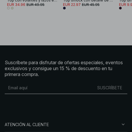
Top con volantes y lazos en los hombros
Top smock con detalle de bordado
Top di
EUR 34.96
EUR 49.95
EUR 22.97
EUR 45.95
EUR 9.
Suscríbete para disfrutar de ofertas especiales, eventos
exclusivos y consigue un 15 % de descuento en tu
primera compra.
SUSCRÍBETE
ATENCIÓN AL CLIENTE