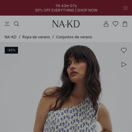
11h 43m 07s
30% OFF EVERYTHING | SHOP NOW
vestidos
pantalones
tops
azules
collar
NA-KD
/
Ropa de verano
/
Conjuntos de verano
-80%